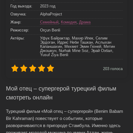
Год выхода:
2023 год
Озвучка:
AlphaProject
Жанр:
Семейный
,
Комедия
,
Драма
Режиссер:
Orçun Benli
Актёры:
Уфук Байрактар, Махир Ипек, Селим
Эрдоган, Идрис Неби Ташкан, Аслыхан
Капаншахин, Мехмет Эмин Гюней, Метин
Джошкун, Nurhak Mine Soz, Эрай Озбал,
Yusuf Ziya Benli
203
голоса
Мой отец – супергерой турецкий фильм
смотреть онлайн
Турецкий фильм «Мой отец – супергерой» (Benim Babam
Bir Kahraman) повествует о событиях, которые
разворачиваются в пригороде Стамбула. Именно здесь
проживает молодой мужчина по имени Атлан, жизнь