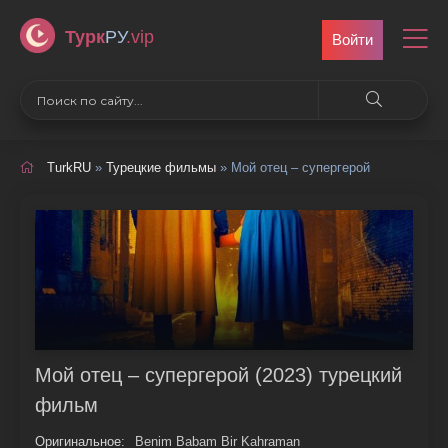
Турк
РУ
.vip
Войти
TurkRU
»
Турецкие фильмы
» Мой отец – супергерой
Мой отец – супергерой (2023) турецкий
фильм
Оригинальное:
Benim Babam Bir Kahraman