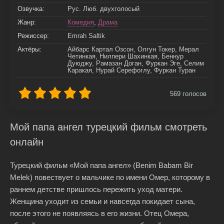
Озвучка:
Рус. Люб. двухголосый
Жанр:
Комедия
,
Драма
Режиссер:
Emrah Saltik
Актёры:
Айбарс Картал Озсон, Олгун Токер, Мерал
Четинкая, Нилпери Шахинкая, Беннур
Дуюджу, Рамазан Доган, Фуркан Эге, Селим
Каракая, Нурай Серефоглу, Фуркан Туран
569
голосов
Мой папа ангел турецкий фильм смотреть
онлайн
Турецкий фильм «Мой папа ангел» (Benim Babam Bir
Melek) повествует о мальчике по имени Омер, которому в
раннем детстве пришлось пережить уход матери.
Женщина уходит из семьи и навсегда покидает сына,
после этого не появляясь в его жизни. Отец Омера,