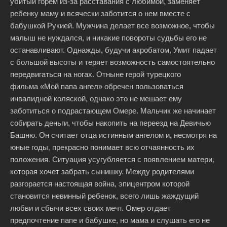
убитый горем из-за расставания с любимой, заменяет
ребенку маму и всячески заботится о нем вместе с
бабушкой Рукией. Мужчина делает все возможное, чтобы
малыш не нуждался, и никакие повороты судьбы его не
останавливают. Однажды, будучи акробатом, Умит падает
с большой высоты и теряет возможность самостоятельно
передвигаться на ногах. Отныне герой турецкого
фильма «Мой папа ангел» обречен пользоваться
инвалидной коляской, однако это не мешает ему
заботиться о подрастающем Омере. Мальчик же начинает
собирать деньги, чтобы накопить на переезд на Девичью
Башню. Он считает отца истинным ангелом и, несмотря на
юные годы, прекрасно понимает всю отчаянность их
положения. Ситуация усугубляется с появлением матери,
которая хочет забрать сынишку. Между родителями
разгорается настоящая война, эпицентром которой
становится невинный ребенок, всего лишь жаждущий
любви и сбычи всех своих мечт. Омер отдает
предпочтение папе и бабушке, но мама и слушать его не