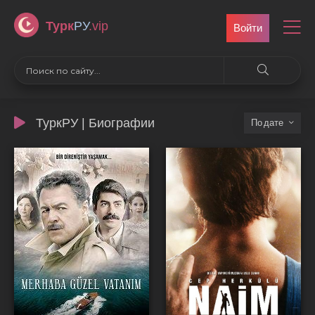
Турк
РУ
.vip
Войти
ТуркРУ | Биографии
дате