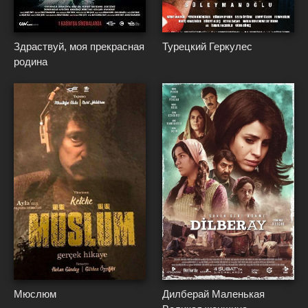
{*
}*
{*
}*
Здраствуй, моя прекрасная
Турецкий Геркулес
родина
{*
}*
{*
}*
Мюслюм
Дилберай Маленькая