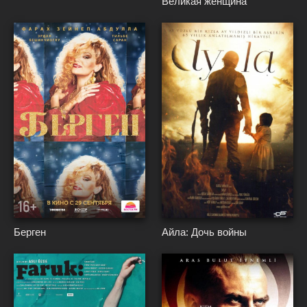
Великая женщина
{*
}*
{*
}*
Берген
Айла: Дочь войны