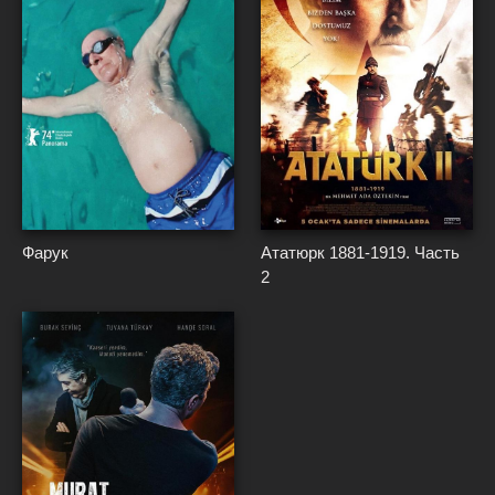
{*
}*
{*
}*
Фарук
Ататюрк 1881-1919. Часть
2