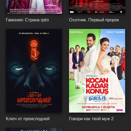
{*
}*
{*
}*
Гамония: Страна грёз
Охотник. Первый пророк
{*
}*
{*
}*
Ключ от преисподней
Говори как твой муж 2