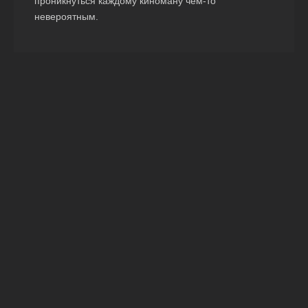
проникнуться каждому киноману чем-то
невероятным.