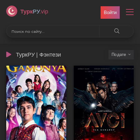
Турк
РУ
.vip
Войти
ТуркРУ | Фэнтези
дате