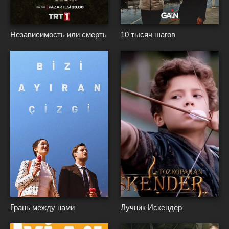
{*
}*
{*
}*
Независимость или смерть
10 тысяч шагов
{*
}*
{*
}*
Грань между нами
Лучник Искендер