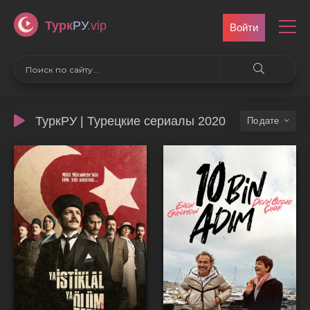
Турк
РУ
.vip
Войти
ТуркРУ | Турецкие сериалы 2020
дате