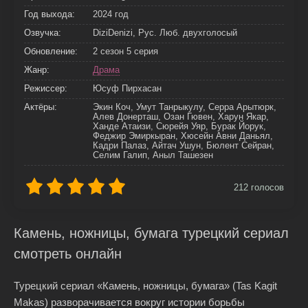
Год выхода:
2024 год
Озвучка:
DiziDenizi, Рус. Люб. двухголосый
Обновление:
2 сезон 5 серия
Жанр:
Драма
Режиссер:
Юсуф Пирхасан
Актёры:
Экин Коч, Умут Танрыкулу, Серра Арытюрк,
Алев Донерташ, Озан Гювен, Харун Якар,
Ханде Атаизи, Сюрейя Уяр, Бурак Йорук,
Феджир Эмиркыран, Хюсейн Авни Даньял,
Кадри Палаз, Айтач Ушун, Бюлент Сейран,
Селим Галип, Аныл Ташезен
212
голосов
Камень, ножницы, бумага турецкий сериал
смотреть онлайн
Турецкий сериал «Камень, ножницы, бумага» (Tas Kagit
Makas) разворачивается вокруг истории борьбы