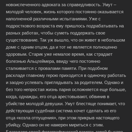
новоиспеченного адвоката за справедливость. Умут –
молодой человек, жизнь которого постоянно оказывается
наполненной различными испытаниями. Уже с
подросткового возраста ему пришлось подрабатывать на
разных работах, чтобы суметь поддержать свое
существование. Так уж вышло, что он живет в небольшом
доме с одним отцом, да и тот не является полноценно
здоровым. Старик уже немалое время, как страдает
болезнью Альцгеймера, ввиду чего постоянно
сталкивается с провалами памяти. При подобном
раскладе главному герою приходится в одиночку работать
и заодно успевать приглядывать за родителем. Однако и
без того непростая жизнь парня осложняется еще больше,
когда, однажды, его отца арестовывают, обвинив в
убийстве молодой девушки. Умут блестяще понимает, что
действующая судебная система хочет сделать из его
отца «козла отпущения», при этом прикрыв настоящего
убийцу. Однако он не намерен мириться с этим.
Благодаря своей фотографической памяти, герой быстро