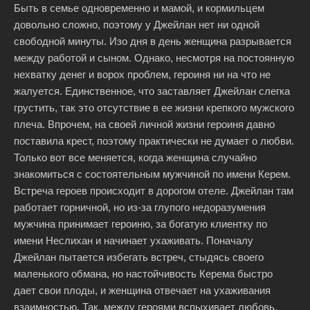
Быть в семье одновременно и мамой, и кормильцем
довольно сложно, поэтому у Джейлан нет ни одной
свободной минуты. Изо дня в день женщина разрывается
между работой и сыном. Однако, несмотря на постоянную
нехватку денег и ворох проблем, героиня ни на что не
жалуется. Единственное, что заставляет Джейлан слегка
грустить, так это отсутствие в ее жизни крепкого мужского
плеча. Впрочем, на своей личной жизни героиня давно
поставила крест, поэтому практически не думает о любви.
Только вот все меняется, когда женщина случайно
знакомиться с состоятельным мужчиной по имени Керем.
Встреча героев происходит в дорогом отеле. Джейлан там
работает горничной, но из-за глупого недоразумения
мужчина принимает героиню, за богатую клиентку по
имени Неслихан и начинает ухаживать. Поначалу
Джейлан пытается избегать встреч, стыдясь своего
маленького обмана, но настойчивость Керема быстро
дает свои плоды, и женщина отвечает на ухаживания
взаимностью. Так, между героями вспыхивает любовь.