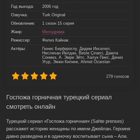
Год выхода:
2006 год
Озвучка:
Turk.Original
Обновление:
1 сезон 15 серия
Жанр:
Мелодрама
Режиссер:
Филиз Кайнак
Актёры:
Гюнес Бербероглу, Дидем Инселел,
Неслихан Йелдан, Beste Çinarci, Дамла
Сонмез, А. Эмре Эйтс, Халук Пиес, Дениз
Угур, Эжжи Килинк, Ahmet Ozarslan
279
голосов
Госпожа горничная турецкий сериал
смотреть онлайн
Турецкий сериал «Госпожа горничная» (Sahte prenses)
расскажет историю женщины по имени Джейлан. Героиня
давно разведена и в одиночку воспитывает сына – Али.