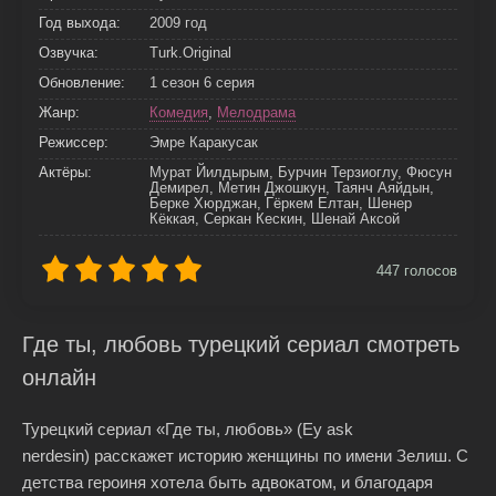
Год выхода:
2009 год
Озвучка:
Turk.Original
Обновление:
1 сезон 6 серия
Жанр:
Комедия
,
Мелодрама
Режиссер:
Эмре Каракусак
Актёры:
Мурат Йилдырым, Бурчин Терзиоглу, Фюсун
Демирел, Метин Джошкун, Таянч Аяйдын,
Берке Хюрджан, Гёркем Елтан, Шенер
Кёккая, Серкан Кескин, Шенай Аксой
447
голосов
Где ты, любовь турецкий сериал смотреть
онлайн
Турецкий сериал «Где ты, любовь» (Ey ask
nerdesin) расскажет историю женщины по имени Зелиш. С
детства героиня хотела быть адвокатом, и благодаря