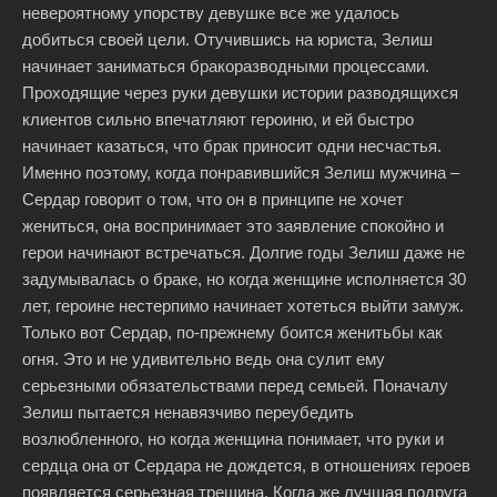
невероятному упорству девушке все же удалось
добиться своей цели. Отучившись на юриста, Зелиш
начинает заниматься бракоразводными процессами.
Проходящие через руки девушки истории разводящихся
клиентов сильно впечатляют героиню, и ей быстро
начинает казаться, что брак приносит одни несчастья.
Именно поэтому, когда понравившийся Зелиш мужчина –
Сердар говорит о том, что он в принципе не хочет
жениться, она воспринимает это заявление спокойно и
герои начинают встречаться. Долгие годы Зелиш даже не
задумывалась о браке, но когда женщине исполняется 30
лет, героине нестерпимо начинает хотеться выйти замуж.
Только вот Сердар, по-прежнему боится женитьбы как
огня. Это и не удивительно ведь она сулит ему
серьезными обязательствами перед семьей. Поначалу
Зелиш пытается ненавязчиво переубедить
возлюбленного, но когда женщина понимает, что руки и
сердца она от Сердара не дождется, в отношениях героев
появляется серьезная трещина. Когда же лучшая подруга