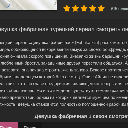
615
голос
евушка фабричная турецкий сериал смотреть о
рецкий сериал «Девушка фабричная» (Fabrika kizi) расскажет о
мира, собирающейся вскоре выйти замуж за своего бойфренда, 
роиня ожидала скорого повышения. Внезапно жизнь барышни кру
злюбленный бросил, закадычные друзья перестали общаться. Ай
т возврата, она начала строить жизнь заново. Вскоре протагонис
брики, владельцем которой был ее отец. Они с Айлин не видел
едстоит стать во главе предприятия, являющегося теперь для 
жить обеспеченно. Но и в этом деле существует немало различн
мало препятствий, одним из которых является мужчина по имени
лжность, девушка становится полностью поглощенной рабочим 
Девушка фабричная 1 сезон смотре
Плеер
Плеер