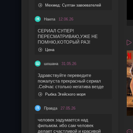
Мехмед: Султан завоевателей
Наила
12.06.26
Н
СЕРИАЛ СУПЕР!
ПЕРЕСМАТРИВАЮ,УЖЕ НЕ
ПОМНЮ,КОТОРЫЙ РАЗ!
Цена
шошана
31.05.26
Ш
Здравствуйте переведите
пожалуста прекрасный сериал
.Сейчас столько негатива везде
Рыбка Эгейского моря
Правда
27.05.26
П
человек задумается над
фильмом. ибо сам человек
делает счастливой и красивой