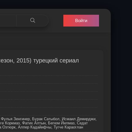
Войти
езон, 2015) турецкий сериал
 Фулья Зенгинер, Бурак Сатыбол, Исмаил Демирджи,
ге Коркмаз, Фатих Алтын, Бегюм Йилмаз, Седат
а Озтюрк, Алпер Кадайифчы, Тугче Караоглан