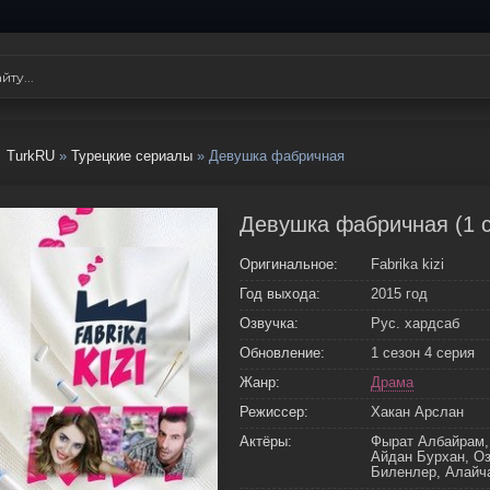
TurkRU
»
Турецкие сериалы
» Девушка фабричная
Девушка фабричная (1 с
Оригинальное:
Fabrika kizi
Год выхода:
2015 год
Озвучка:
Рус. хардсаб
Обновление:
1 сезон 4 серия
Жанр:
Драма
Режиссер:
Хакан Арслан
Актёры:
Фырат Албайрам,
Айдан Бурхан, Оз
Биленлер, Алайч