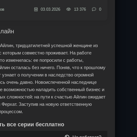
ов
03.03.2026
13 376
0
нлайн
б Айлин, тридцатилетней успешной женщине из
с которым совместно проживает. На работе
то изменилась: ее попросили с работы,
лин осталась без ничего. Поняв, что к прошлому
т узнает о получении в наследство огромной
ись очень давно. Новоиспеченной наследнице
нее возможностью наладить собственный бизнес и
ых сложностей: на пути к счастью Айлин ожидает
 Ферхат. Заступив на новую ответственную
процессом.
ть все серии бесплатно