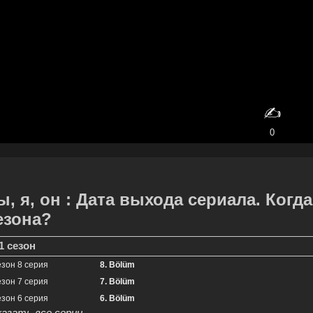
✍️
0
ы, я, он : Дата выхода сериала. Ког
езона?
1 сезон
езон 8 серия
8. Bölüm
езон 7 серия
7. Bölüm
езон 6 серия
6. Bölüm
казать все серии