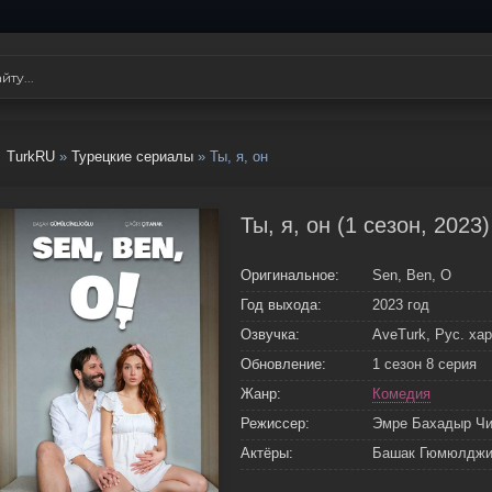
TurkRU
»
Турецкие сериалы
» Ты, я, он
Ты, я, он (1 сезон, 2023
Оригинальное:
Sen, Ben, O
Год выхода:
2023 год
Озвучка:
AveTurk, Рус. ха
Обновление:
1 сезон 8 серия
Жанр:
Комедия
Режиссер:
Эмре Бахадыр Чи
Актёры:
Башак Гюмюлджин