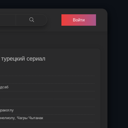
Войти
) турецкий сериал
рдсаб
ракоглу
елиолу, Чагры Чытанак