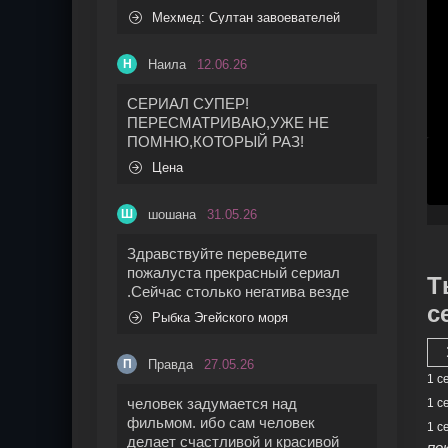
Мехмед: Султан завоевателей
Наила
12.06.26
Н
СЕРИАЛ СУПЕР!
ПЕРЕСМАТРИВАЮ,УЖЕ НЕ
ПОМНЮ,КОТОРЫЙ РАЗ!
Цена
шошана
31.05.26
Ш
Здравствуйте переведите
пожалуста прекрасный сериал
Т
.Сейчас столько негатива везде
с
Рыбка Эгейского моря
Правда
27.05.26
П
1 с
человек задумается над
1 с
фильмом. ибо сам человек
1 с
делает счастливой и красивой
по