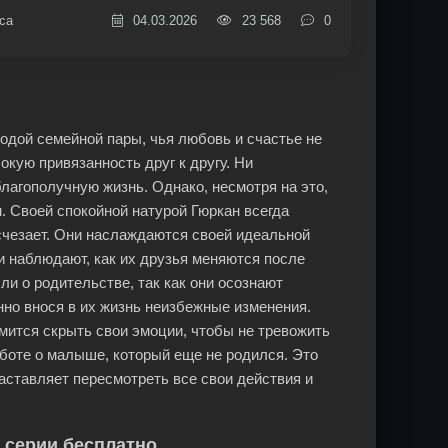
са
04.03.2026
23 568
0
лодой семейной пары, чья любовь и счастье не
окую привязанность друг к другу. Ни
лагополучную жизнь. Однако, несмотря на это,
. Своей спокойной натурой Гюркан всегда
счезает. Они наслаждаются своей идеальной
ни наблюдают, как их друзья меняются после
и о родительстве, так как они осознают
нно внося в их жизнь неизбежные изменения.
ремится скрыть свои эмоции, чтобы не тревожить
боте о малыше, который еще не родился. Это
заставляет пересмотреть все свои действия и
е серии бесплатно