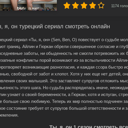
1174
голо
, я, он турецкий сериал смотреть онлайн
рецкий сериал «Ты, я, он» (Sen, Ben, O) повествует о судьбе мо
ают границ. Айлин и Гюркан обрели совершенное согласие и глуб
вседневные заботы, ни обыденность не смогли потревожить их б
езапные конфликты порой возникают из-за вспыльчивости Айлин
иротворяет возникающие разногласия, и каждая ссора быстро и
знью, свободной от забот и хлопот. Хотя у них еще нет детей, о
явления своих малышей. Это заставляет супругов отложить мысл
рьезность этого шага. Но судьба распорядилась иначе, неожида
лин узнает о своей беременности, а Гюркан, хотя и испуган, ст
е больше свою любимую. Теперь их мир полностью подчинен за
вое состояние требует от супругов большой ответственности и 
ремления.
Ты, я, он 1 сезон смотреть вс