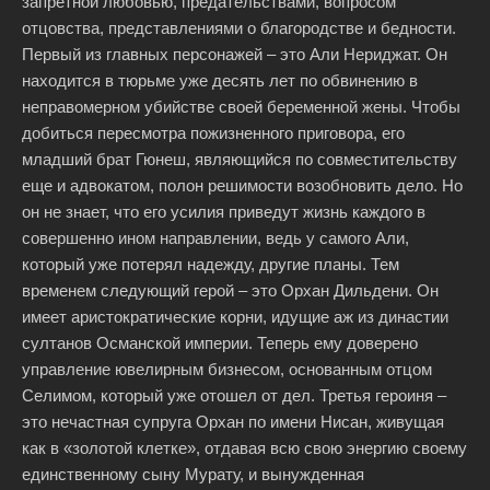
запретной любовью, предательствами, вопросом
отцовства, представлениями о благородстве и бедности.
Первый из главных персонажей – это Али Нериджат. Он
находится в тюрьме уже десять лет по обвинению в
неправомерном убийстве своей беременной жены. Чтобы
добиться пересмотра пожизненного приговора, его
младший брат Гюнеш, являющийся по совместительству
еще и адвокатом, полон решимости возобновить дело. Но
он не знает, что его усилия приведут жизнь каждого в
совершенно ином направлении, ведь у самого Али,
который уже потерял надежду, другие планы. Тем
временем следующий герой – это Орхан Дильдени. Он
имеет аристократические корни, идущие аж из династии
султанов Османской империи. Теперь ему доверено
управление ювелирным бизнесом, основанным отцом
Селимом, который уже отошел от дел. Третья героиня –
это нечастная супруга Орхан по имени Нисан, живущая
как в «золотой клетке», отдавая всю свою энергию своему
единственному сыну Мурату, и вынужденная