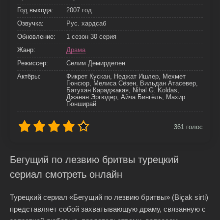
Год выхода:
2007 год
Озвучка:
Рус. хардсаб
Обновление:
1 сезон 30 серия
Жанр:
Драма
Режиссер:
Селим Демирделен
Актёры:
Фикрет Кускан, Неджат Ишлер, Мехмет
Гюнсюр, Мелиса Сёзен, Вильдан Атасевер,
Батухан Караджакая, Nihal G. Koldas,
Джанан Эргюдер, Айча Бингёль, Махир
Гюнширай
361
голос
Бегущий по лезвию бритвы турецкий
сериал смотреть онлайн
Турецкий сериал «Бегущий по лезвию бритвы» (Biçak sirti)
представляет собой захватывающую драму, связанную с