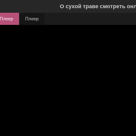
О сухой траве смотреть он
Плеер
Плеер