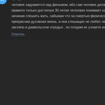
человек задумается над фильмом. ибо сам человек делае
правило только достигнув 30 летия челолвек понимает ка
начиная спешить жить. забывая что за смертью физичес
прекрасная духовная жизнь. и она спкшащих не любит. н
засеяно и диавольское отродье . по плодам их узнаете их
Ответить