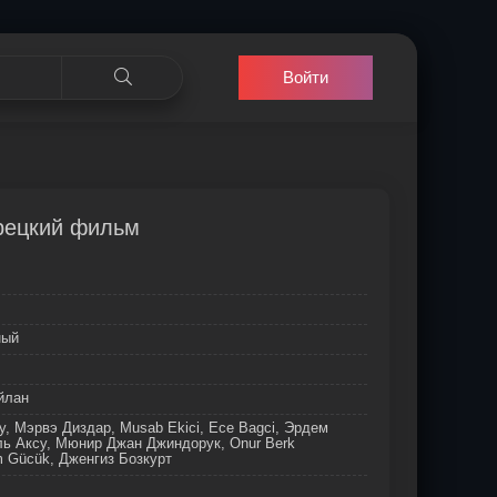
Войти
урецкий фильм
ный
йлан
, Мэрвэ Диздар, Musab Ekici, Ece Bagci, Эрдем
ь Аксу, Мюнир Джан Джиндорук, Onur Berk
rim Gücük, Дженгиз Бозкурт