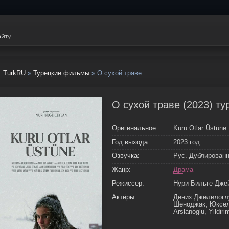
TurkRU
»
Турецкие фильмы
» О сухой траве
О сухой траве (2023) т
Оригинальное:
Kuru Otlar Üstüne
Год выхода:
2023 год
Озвучка:
Рус. Дублирован
Жанр:
Драма
Режиссер:
Нури Бильге Дже
Актёры:
Дениз Джелилоглу
Шеноджак, Юксел
Arslanoglu, Yildi