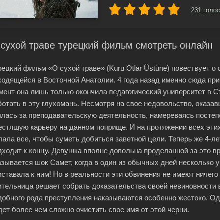
231
голос
сухой траве турецкий фильм смотреть онлайн
рецкий фильм «О сухой траве» (Kuru Otlar Üstüne) повествует о
ходящейся в Восточной Анатолии. 4 года назад именно сюда пр
мент она лишь только окончила педагогический университет в 
ботать в эту глухомань. Несмотря на свое недовольство, оказа
ялась за преподавательскую деятельность, намереваясь постеп
естящую карьеру на данном поприще. И на протяжении всех этих
лала все, чтобы суметь добиться заветной цели. Теперь же 4-ле
дходит к концу. Девушка вполне довольна проделанной за это 
азывается шок Самет, когда в один из обычных дней несколько у
иставала к ним! Но в реальности эти обвинения не имеют ничег
ительница решает собрать доказательства своей невиновности 
добного рода преступления наказываются особенно жестоко. Одн
дет более чем сложно очистить свое имя от этой черни.