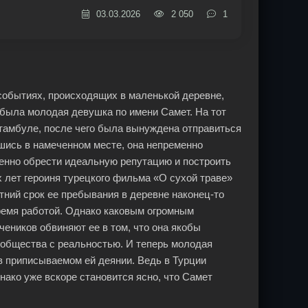
03.03.2026
2 050
1
 событиях, происходящих в маленькой деревне,
ибыла молодая девушка по имени Самет. На тот
Стамбуле, после чего была вынуждена отправиться
вшись в намеченном месте, она непременно
енно обрести идеальную репутацию и построить
 лет героиня турецкого фильма «О сухой траве»
тний срок ее пребывания в деревне наконец-то
время работой. Однако каковым огромным
чеников обвиняют ее в том, что она якобы
о общества с реальностью. И теперь молодая
в приписываемом ей деянии. Ведь в Турции
ако уже вскоре становится ясно, что Самет