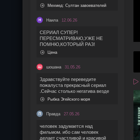
Мехмед: Султан завоевателей
Наила
12.06.26
Н
СЕРИАЛ СУПЕР!
ПЕРЕСМАТРИВАЮ,УЖЕ НЕ
ПОМНЮ,КОТОРЫЙ РАЗ!
Цена
шошана
31.05.26
Ш
Здравствуйте переведите
пожалуста прекрасный сериал
.Сейчас столько негатива везде
Рыбка Эгейского моря
Правда
27.05.26
П
человек задумается над
фильмом. ибо сам человек
делает счастливой и красивой