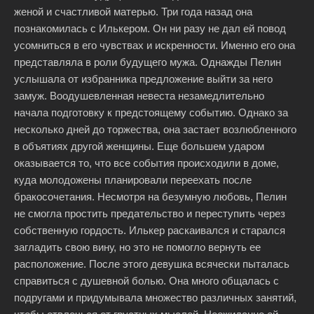
женой и счастливой матерью. Три года назад она
познакомилась с Илькером. Он ни разу не дал ей повод
усомниться в его чувствах и искренности. Именно его она
представляла в роли будущего мужа. Однажды Пелин
услышала от избранника предложение выйти за него
замуж. Воодушевленная невеста незамедлительно
начала подготовку к предстоящему событию. Однако за
несколько дней до торжества, она застает возлюбленного
в объятиях другой женщины. Еще большем ударом
оказывается то, что все события происходили в доме,
куда молодожены планировали переехать после
бракосочетания. Несмотря на безумную любовь, Пелин
не смогла простить предательство и переступить через
собственную гордость. Илькер раскаивался и старался
загладить свою вину, но это не помогло вернуть ее
расположение. После этого девушка всячески пыталась
справиться с душевной болью. Она много общалась с
подругами и придумывала множество различных занятий,