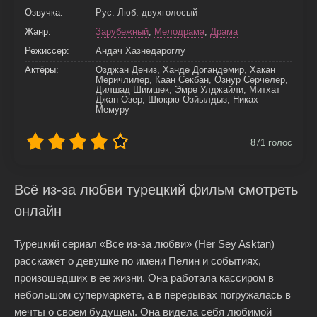
Озвучка:
Рус. Люб. двухголосый
Жанр:
Зарубежный
,
Мелодрама
,
Драма
Режиссер:
Андач Хазнедароглу
Актёры:
Озджан Дениз, Ханде Догандемир, Хакан
Меричлилер, Каан Секбан, Ознур Серчелер,
Дилшад Шимшек, Эмре Улджайли, Митхат
Джан Озер, Шюкрю Озйылдыз, Никах
Мемуру
871
голос
Всё из-за любви турецкий фильм смотреть
онлайн
Турецкий сериал «Все из-за любви» (Her Sey Asktan)
расскажет о девушке по имени Пелин и событиях,
произошедших в ее жизни. Она работала кассиром в
небольшом супермаркете, а в перерывах погружалась в
мечты о своем будущем. Она видела себя любимой