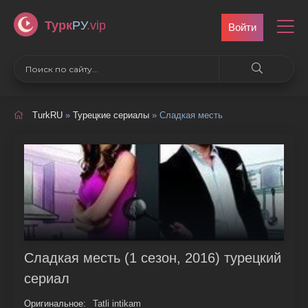
Турк
РУ
.vip
Войти
TurkRU
»
Турецкие сериалы
» Сладкая месть
Сладкая месть (1 сезон, 2016) турецкий
сериал
Оригинальное:
Tatli intikam