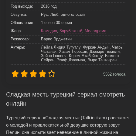
Год выхода:
2016 год
Озвучка:
Рус. Люб. одноголосый
Обновление:
1 сезон 30 серия
Жанр:
Комедия
,
Зарубежный
,
Мелодрама
Режиссер:
Барис Эрджетин
Актёры:
Лейла Лидия Тугутлу, Фуркан Андыч, Чагры
Чытанак, Хазал Тюресан, Джемре Гюмели,
Зейно Гюненч, Керем Атабейоглу, Бюлент
Сейран, Элиф Джакман, Эмре Ташкыран
5562
голоса
Сладкая месть турецкий сериал смотреть
онлайн
Турецкий сериал «Сладкая месть» (Tatli intikam) расскажет
о молодой и привлекательной девушке которую зовут
Пелин, она испытывает невезение в личной жизни на