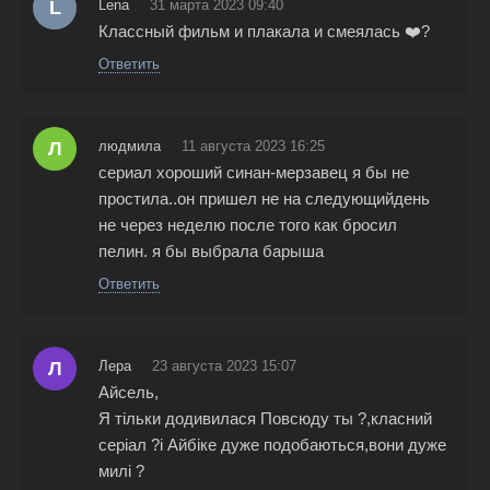
L
Lena
31 марта 2023 09:40
Классный фильм и плакала и смеялась ❤️‍?
Ответить
Л
людмила
11 августа 2023 16:25
сериал хороший синан-мерзавец я бы не
простила..он пришел не на следующийдень
не через неделю после того как бросил
пелин. я бы выбрала барыша
Ответить
Л
Лера
23 августа 2023 15:07
Айсель,
Я тільки додивилася Повсюду ты ?,класний
серіал ?і Айбіке дуже подобаються,вони дуже
милі ?