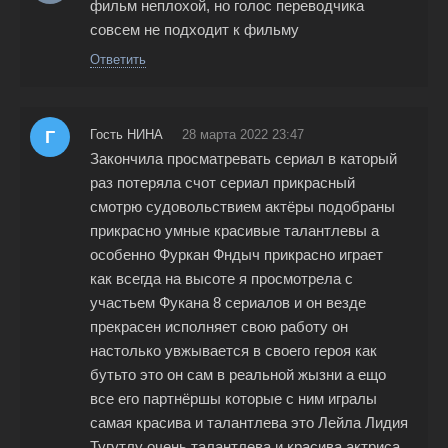
фильм неплохой, но голос переводчика
совсем не подходит к фильму
Ответить
Г
Гость НИНА
28 марта 2022 23:47
Закончила просматревать сериал в каторый
раз потеряла счот сериал прикрасный
смотрю судовольствием актёры подобраны
прикрасно умные красивые талантлевы а
особенно Фуркан Фндыч прикрасно играет
как всегда на высоте я просмотрела с
участьем Фукана 8 сериалов и он везде
прекрасен исполняет свою работу он
настолько увжывается в своего героя как
бутьто это он сам в реальной жызни а ещо
все его партнёршы которые с ним игралы
самая красива и талантлева это Лейла Лидия
Тугутлу очень талантлева и красива актриса