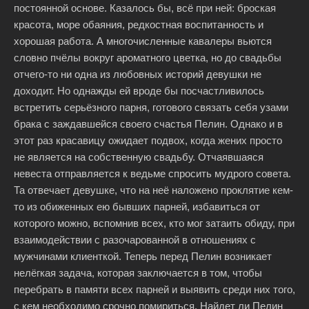
постоянной основе. Казалось бы, всё при ней: броская
красота, море обаяния, редкостная воспитанность и
хорошая работа. А многочисленные кавалеры вьются
словно пчёлы вокруг ароматного цветка, но до свадьбы
отчего-то ни одна из любовных историй девушки не
доходит. Но однажды ей вроде бы посчастливилось
встретить серьёзного парня, готового связать себя узами
брака с заждавшейся своего счастья Пелин. Однако и в
этот раз красавицу ожидает подвох, когда жених просто
не является на собственную свадьбу. Отчаявшаяся
невеста отправляется к ведьме спросить мудрого совета.
Та отвечает девушке, что на неё наложено проклятие кем-
то из обиженных ею бывших парней, избавиться от
которого можно, вспомнив всех, кто мог затаить обиду, при
взаимодействии с разочарованной в отношениях с
мужчинами клиенткой. Теперь перед Пелин возникает
нелёгкая задача, которая заключается в том, чтобы
перебрать в памяти всех парней и выявить среди них того,
с кем необходимо срочно помириться. Найдет ли Пелин