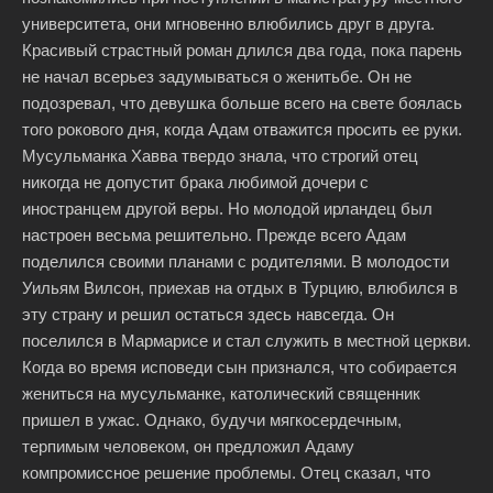
университета, они мгновенно влюбились друг в друга.
Красивый страстный роман длился два года, пока парень
не начал всерьез задумываться о женитьбе. Он не
подозревал, что девушка больше всего на свете боялась
того рокового дня, когда Адам отважится просить ее руки.
Мусульманка Хавва твердо знала, что строгий отец
никогда не допустит брака любимой дочери с
иностранцем другой веры. Но молодой ирландец был
настроен весьма решительно. Прежде всего Адам
поделился своими планами с родителями. В молодости
Уильям Вилсон, приехав на отдых в Турцию, влюбился в
эту страну и решил остаться здесь навсегда. Он
поселился в Мармарисе и стал служить в местной церкви.
Когда во время исповеди сын признался, что собирается
жениться на мусульманке, католический священник
пришел в ужас. Однако, будучи мягкосердечным,
терпимым человеком, он предложил Адаму
компромиссное решение проблемы. Отец сказал, что