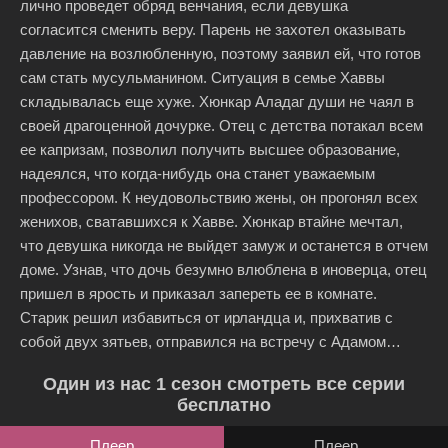
лично проведет обряд венчания, если девушка
согласится сменить веру. Парень не захотел оказывать
давление на возлюбленную, поэтому заявил ей, что готов
сам стать мусульманином. Ситуация в семье Хаввы
складывалась еще хуже. Хюнкар Аладаг души не чаял в
своей драгоценной дочурке. Отец с детства потакал всем
ее капризам, позволил получить высшее образование,
надеялся, что когда-нибудь она станет уважаемым
профессором. К неудовольствию жены, он прогонял всех
женихов, сватавшихся к Хавве. Хюнкар втайне мечтал,
что девушка никогда не выйдет замуж и останется в отчем
доме. Узнав, что дочь безумно влюблена в иноверца, отец
пришел в ярость и приказал запереть ее в комнате.
Старик решил избавиться от ирландца и, прихватив с
собой двух зятьев, отправился на встречу с Адамом…
Один из нас 1 сезон смотреть все серии
бесплатно
Плеер
Плеер