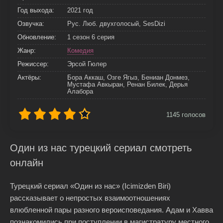
Год выхода:
2021 год
Озвучка:
Рус. Люб. двухголосый, SesDizi
Обновление:
1 сезон 6 серия
Жанр:
Комедия
Режиссер:
Эрсой Гюлер
Актёры:
Бора Аккаш, Озге Ягыз, Бениан Донмез,
Мустафа Авкыран, Ренан Билек, Дерья
Алабора
1145
голосов
Один из нас турецкий сериал смотреть
онлайн
Турецкий сериал «Один из нас» (Icimizden Biri)
рассказывает о непростых взаимоотношениях
влюбленной пары разного вероисповедания. Адам и Хавва
познакомились при поступлении в магистратуру местного