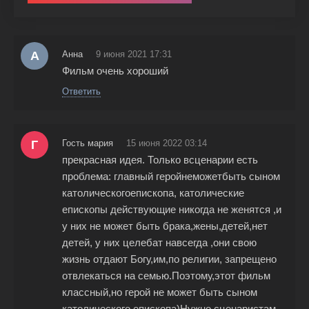
А
Анна
9 июня 2021 17:31
Фильм очень хороший
Ответить
Г
Гость мария
15 июня 2022 03:14
прекрасная идея. Только всценарии есть
проблема: главный геройнеможетбыть сыном
католическогоепископа, католические
епископы действующие никогда не женятся ,и
у них не может быть брака,жены,детей,нет
детей, у них целебат навсегда ,они свою
жизнь отдают Богу,им,по религии, запрещено
отвлекаться на семью.Поэтому,этот фильм
классный,но герой не может быть сыном
католического епископа)Нужно сценаристам