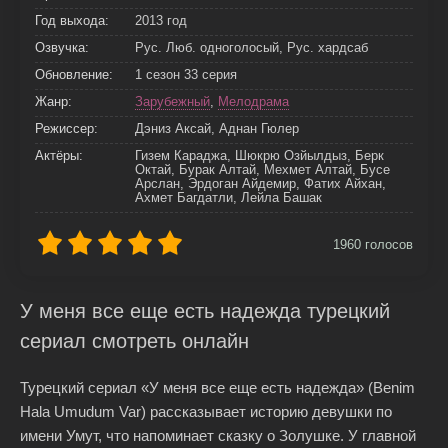
Год выхода:
2013 год
Озвучка:
Рус. Люб. одноголосый, Рус. хардсаб
Обновление:
1 сезон 33 серия
Жанр:
Зарубежный
,
Мелодрама
Режиссер:
Дэниз Аксай, Аднан Гюлер
Актёры:
Гизем Караджа, Шюкрю Озйылдыз, Берк
Октай, Бурак Алтай, Мехмет Алтай, Бусе
Арслан, Эрдоган Айдемир, Фатих Айхан,
Ахмет Багдатли, Лейла Башак
1960
голосов
У меня все еще есть надежда турецкий
сериал смотреть онлайн
Турецкий сериал «У меня все еще есть надежда» (Benim
Hala Umudum Var) рассказывает историю девушки по
имени Умут, что напоминает сказку о Золушке. У главной