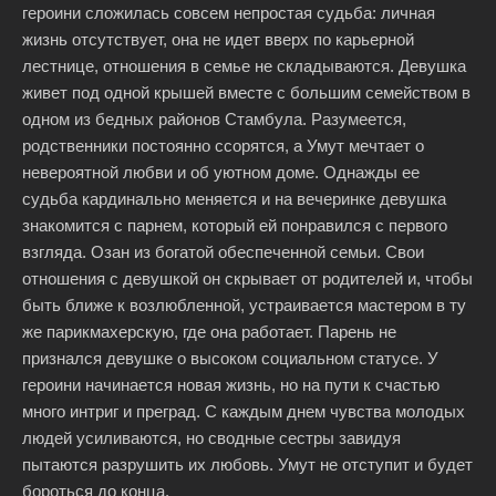
героини сложилась совсем непростая судьба: личная
жизнь отсутствует, она не идет вверх по карьерной
лестнице, отношения в семье не складываются. Девушка
живет под одной крышей вместе с большим семейством в
одном из бедных районов Стамбула. Разумеется,
родственники постоянно ссорятся, а Умут мечтает о
невероятной любви и об уютном доме. Однажды ее
судьба кардинально меняется и на вечеринке девушка
знакомится с парнем, который ей понравился с первого
взгляда. Озан из богатой обеспеченной семьи. Свои
отношения с девушкой он скрывает от родителей и, чтобы
быть ближе к возлюбленной, устраивается мастером в ту
же парикмахерскую, где она работает. Парень не
признался девушке о высоком социальном статусе. У
героини начинается новая жизнь, но на пути к счастью
много интриг и преград. С каждым днем чувства молодых
людей усиливаются, но сводные сестры завидуя
пытаются разрушить их любовь. Умут не отступит и будет
бороться до конца.