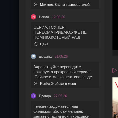
Мехмед: Султан завоевателей
Наила
12.06.26
Н
СЕРИАЛ СУПЕР!
ПЕРЕСМАТРИВАЮ,УЖЕ НЕ
ПОМНЮ,КОТОРЫЙ РАЗ!
Цена
шошана
31.05.26
Ш
Здравствуйте переведите
пожалуста прекрасный сериал
.Сейчас столько негатива везде
Рыбка Эгейского моря
Правда
27.05.26
П
человек задумается над
фильмом. ибо сам человек
делает счастливой и красивой