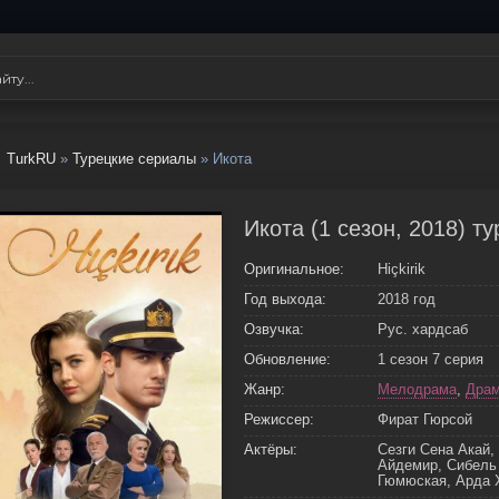
TurkRU
»
Турецкие сериалы
» Икота
Икота (1 сезон, 2018) т
Оригинальное:
Hiçkirik
Год выхода:
2018 год
Озвучка:
Рус. хардсаб
Обновление:
1 сезон 7 серия
Жанр:
Мелодрама
,
Дра
Режиссер:
Фират Гюрсой
Актёры:
Сезги Сена Акай,
Айдемир, Сибель 
Гюмюская, Арда 