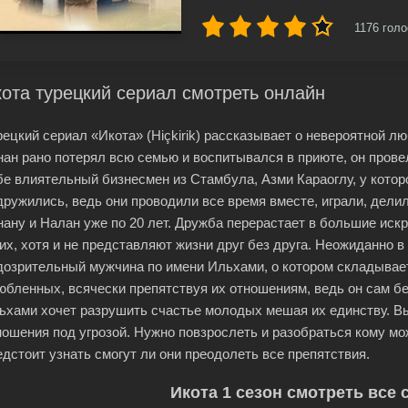
1176
голо
ота турецкий сериал смотреть онлайн
рецкий сериал «Икота» (Hiçkirik) рассказывает о невероятной 
нан рано потерял всю семью и воспитывался в приюте, он провел
бе влиятельный бизнесмен из Стамбула, Азми Караоглу, у которо
дружились, ведь они проводили все время вместе, играли, дел
нану и Налан уже по 20 лет. Дружба перерастает в большие иск
них, хотя и не представляют жизни друг без друга. Неожиданно 
дозрительный мужчина по имени Ильхами, о котором складывает
юбленных, всячески препятствуя их отношениям, ведь он сам без
ьхами хочет разрушить счастье молодых мешая их единству. Вых
ношения под угрозой. Нужно повзрослеть и разобраться кому м
едстоит узнать смогут ли они преодолеть все препятствия.
Икота 1 сезон смотреть все 