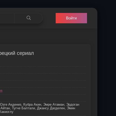
Войти
урецкий сериал
ма
 Озге Акдениз, Кубра Акин, Эмре Атаман, Эрдоган
Айтан, Тугче Балтали, Джансу Дагделен, Эмин
Хакиоглу