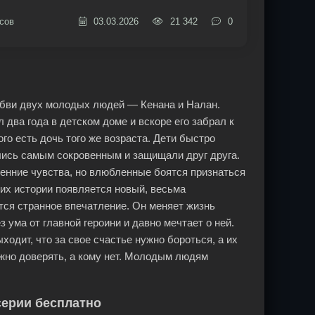
сов
03.03.2026
21 342
0
любви двух молодых людей — Кенана и Налан.
 два года в детском доме и вскоре его забрал к
го есть дочь того же возраста. Дети быстро
ились самым сокровенным и защищали друг друга.
ренние чувства, но влюбленные боятся признаться
в их истории появляется новый, весьма
ся странное впечатление. Он меняет жизнь
 ума от главной героини и давно мечтает о ней.
одит, что за свое счастье нужно бороться, а их
ожно доверять, а кому нет. Молодым людям
серии бесплатно