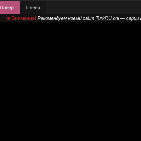
Плеер
Плеер
📣 Внимание!
Рекомендуем новый сайт
TurkRU.onl
— серии 