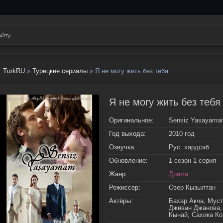
TurkRU
»
Турецкие сериалы
» Я не могу жить без тебя
Я не могу жить без тебя
Оригинальное:
Sensiz Yasayama
Год выхода:
2010 год
Озвучка:
Рус. хардсаб
Обновление:
1 сезон 1 серия
Жанр:
Драма
Режиссер:
Озер Кызылтан
Актёры:
Бахар Акча, Мус
Дживан Джанова,
Кынай, Сахика К