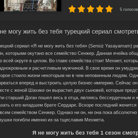
5
голосов
не могу жить без тебя турецкий сериал смотрет
рецкий сериал «Я не могу жить без тебя» (Sensiz Yasayamam) 
йн, которыми окутано все семейство Сенжер. Данная ячейка общ
во всей округе в целом. Во главе семейства стоит Мехмет, кото
аднокровным и расчетливым мужчиной. В свое время он умудри
торое стоило жизни некоторым ни в чем неповинным людям. Одн
орваться вперед и выстроить целую бизнес-империю. Сейчас он
есте с женой Шахике он вырастил двух сыновей, которые предс
ли старший Доган пошел весь в отца, являясь бессердечным и 
азать о его младшем брате Сердаре. Вскоре последний женится 
 всем семейством Сенжер. Однако ни он, ни она пока абсолютно 
вушки погибли именно из-за тщеславия Мехмета.
Я не могу жить без тебя 1 сезон смот