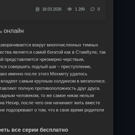
18.03.2026
1 289
0
ь онлайн
разворачивается вокруг многочисленных темных
ества является самой богатой как в Стамбуле, так
рый представляется чрезмерно черствым,
лся совершить подлый шаг – преступление,
ако именно после этого Мехмету удалось
 владеет самым крупным холдингом в мегаполисе.
тавляют полную противоположность друг друга.
жадным человеком, то же самое никак нельзя
на Нехир, после чего они начинают жить вместе
не подозревают о том, что в свое время родители
реть все серии бесплатно