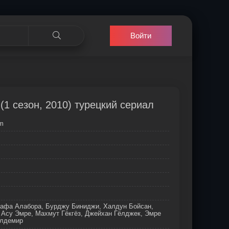
Войти
 (1 сезон, 2010) турецкий сериал
m
тафа Алабора, Бурджу Биниджи, Халдун Бойсан,
 Асу Эмре, Махмут Гёкгёз, Джейхан Гёлджек, Эмре
олдемир