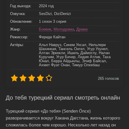
Год выхода:
2024 год
Озвучка:
SesDizi, DiziDenizi
Обновление:
1 сезон 3 серия
Жанр:
Боевик
,
Мелодрама
,
Драма
Режиссер:
Фериде Кайтан
Актёры:
Альп Навруз, Синем Унсал, Нильпери
Шахинкая, Тансель Онгел, Угур Узунел,
Алтан Эркекли, Ишиль Дайиоглу, Налан
Куручим, Угур Бичер, Лидия Атлик, Таха
Юнал, Берра Айдынлы, Элиф Байсал,
Ахмет Фуат Онан, Тимур Олкебаш
265
голосов
До тебя турецкий сериал смотреть онлайн
Турецкий сериал «До тебя» (Senden Önce)
разворачивается вокруг Хакана Дагстана, жизнь которого
сложилась более чем хорошо. Несколько лет назад он