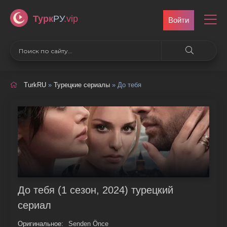
Турк
РУ
.vip
Войти
TurkRU
»
Турецкие сериалы
» До тебя
До тебя (1 сезон, 2024) турецкий
сериал
Оригинальное:
Senden Önce