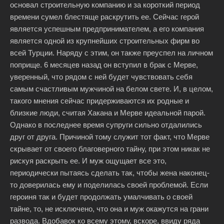
основал строительную компанию и за короткий период
времени сумел блестяще раскрутить ее. Сейчас герой
является успешным предпринимателем, а его компания
является одной из крупнейших строительных фирм во
всей Турции. Наряду с этим, он также преуспел на личном
поприще. 6 месяцев назад он вступил в брак с Мерве,
уверенный, что рядом с ней будет чувствовать себя
самым счастливым мужчиной на белом свете. И, в целом,
такого мнения сейчас придерживаются их родные и
близкие люди, считая Хакана и Мерве идеальной парой.
Однако в последнее время супруги сильно отдалились
друг от друга. Причиной тому служит тот факт, что Мерве
скрывает от своего благоверного тайну, при этом никак не
рискуя раскрыть ее. И муж ощущает все это,
периодически пытаясь сделать так, чтобы жена наконец-
то доверилась ему и поделилась своей проблемой. Если
героиня так и будет продолжать умалчивать о своей
тайне, то, не исключено, что она и муж окажутся на грани
развода. Вдобавок ко всему этому, вскоре, ввиду ряда