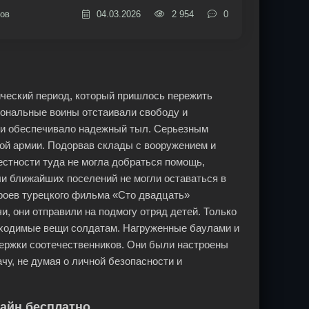
ов
04.03.2026
2 954
0
ический период, который пришлось пережить
иональные воины отстаивали свободу и
 и обеспечивало надежный тыл. Серьезным
кой армии. Подорвав склады с вооружением и
естности туда не могла добраться помощь,
и ближайших поселений не могли оставаться в
роев турецкого фильма «Сто двадцать»
, они отправили на подмогу отряд детей. Только
обходимые вещи солдатам. Нагруженные баулами и
держки соотечественников. Они были настроены
у, не думая о личной безопасности и
лайн бесплатно