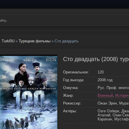
TurkRU
»
Турецкие фильмы
» Сто двадцать
Сто двадцать (2008) ту
Оригинальное:
120
Год выхода:
2008 год
Озвучка:
Рус. Проф. мног
Жанр:
Военный
,
Истори
Режиссер:
Ожан Эрен, Мура
Актёры:
Озге Озберк, Джа
Аталай, Озан Сем
Карахан, Мустаф