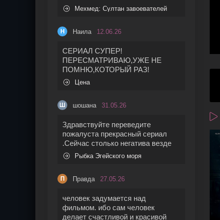
Мехмед: Султан завоевателей
Наила
12.06.26
Н
СЕРИАЛ СУПЕР!
ПЕРЕСМАТРИВАЮ,УЖЕ НЕ
ПОМНЮ,КОТОРЫЙ РАЗ!
Цена
шошана
31.05.26
Ш
Здравствуйте переведите
пожалуста прекрасный сериал
.Сейчас столько негатива везде
Рыбка Эгейского моря
Правда
27.05.26
П
человек задумается над
фильмом. ибо сам человек
делает счастливой и красивой