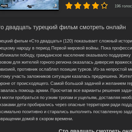
196
голос
о двадцать турецкий фильм смотреть онлайн
рецкий фильм «Сто двадцать» (120) показывает сложный истор
рецкому народу в период Первой мировой войны. Пока професс
иближали победу, гражданское население оказывало поддержку
зовом для жителей горного региона оказалась диверсия вражес
овизией, противник ослаблял позиции турков. Из-за непростой м
этому участь заложников ситуации казалась предрешена. Жител
ороне от происходящего. Самой большой задачей и желанием ге
тавалась помощь армии. Просчитав все варианты решения задачи
и могли пробраться по узким тропам и ущельям, доставляя не
кзаками дети пробирались через опасные территории ради под
ксимально позитивно и старались выполнить поставленную задач
звращении домой в скором времени.
Сто двадцать смотреть он