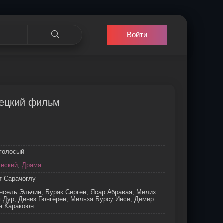
Войти
рецкий фильм
оголосый
ческий
,
Драма
т Сарачоглу
нсель Эльчин, Бурак Серген, Ясар Абравая, Мелих
 Дур, Дениз Гюнгёрен, Мельза Бурсу Инсе, Демир
а Каракоюн