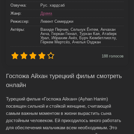
Озвучка:
Рус. хардсаб
Жанр:
Драма
Режиссер:
Левент Семерджи
Актёры:
Вахиде Перчин, Сельчук Ёнтем, Акчахан
Акча, Гюркан Гюнал, Турхан Кая, Атаберк
Урал, Ибрахим Акёз, Бурч Кюмбетлиоглу,
Гёркем Мертсёз, Ачелья Озджан
188
голосов
Госпожа Айхан турецкий фильм смотреть
онлайн
Турецкий фильм «Госпожа Айхан» (Ayhan Hanim)
посвящен сильной и стойкой женщине, считающей
самым важным моментом в жизни вырастить сына
достойным человеком. Ей приходилось много работать
для обеспечения мальчикам всем необходимым. Это