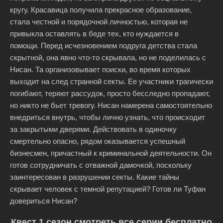
кругу. Красавица получила прекрасное образование,
стала честной и порядочной личностью, которая не
привыкла оставлять в беде тех, кто нуждается в
помощи. Перед исчезновением подруга детства стала
скрытной, она явно что-то скрывала, но не поделилась с
Нисан. Та организовывает поиски, во время которых
выходит на след странной секты. Ее участники трагически
погибают, теряют рассудок, просто бесследно пропадают,
но никто не бьет тревогу. Нисан намерена самостоятельно
внедриться внутрь, чтобы лично узнать, что происходит
за закрытыми дверями. Действовать в одиночку
смертельно опасно, рядом оказывается успешный
бизнесмен, причастный к криминальной деятельности. Он
готов сотрудничать с отважной дамочкой, поскольку
заинтересован в разрушении секты. Какие тайны
скрывает человек с темной репутацией? Готов ли Туфан
довериться Нисан?
Квест 1 сезон смотреть все серии бесплатно