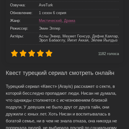
Озвучка:
AveTurk
Обновление:
1 сезон 6 серия
Жанр:
Мистический
,
Драма
Режиссер:
Эмин Элпер
Актёры:
Аслы Энвер, Мехмет Гюнсур, Дефне Каялар,
Эрол Бабаоглу, Йигит Аккая, Эйлем Йылдыз
1182
голоса
Квест турецкий сериал смотреть онлайн
Турецкий сериал «Квест» (Arayis) расскажет о секте, в
которой бесследно пропадают люди. Нисан не думала,
что однажды столкнется с исчезновением близкой
подруги. У девушек не было друг от друга тайн, они
дружили с юных лет. Хоть Нисан и воспитывалась в
богатой семье, ни в чем не знала отказа, она никогда не
попрекала людей, не выбирала друзей по социальному