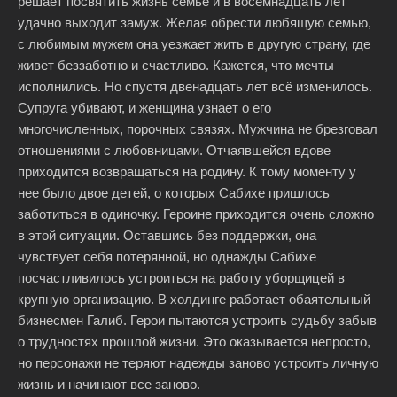
решает посвятить жизнь семье и в восемнадцать лет
удачно выходит замуж. Желая обрести любящую семью,
с любимым мужем она уезжает жить в другую страну, где
живет беззаботно и счастливо. Кажется, что мечты
исполнились. Но спустя двенадцать лет всё изменилось.
Супруга убивают, и женщина узнает о его
многочисленных, порочных связях. Мужчина не брезговал
отношениями с любовницами. Отчаявшейся вдове
приходится возвращаться на родину. К тому моменту у
нее было двое детей, о которых Сабихе пришлось
заботиться в одиночку. Героине приходится очень сложно
в этой ситуации. Оставшись без поддержки, она
чувствует себя потерянной, но однажды Сабихе
посчастливилось устроиться на работу уборщицей в
крупную организацию. В холдинге работает обаятельный
бизнесмен Галиб. Герои пытаются устроить судьбу забыв
о трудностях прошлой жизни. Это оказывается непросто,
но персонажи не теряют надежды заново устроить личную
жизнь и начинают все заново.