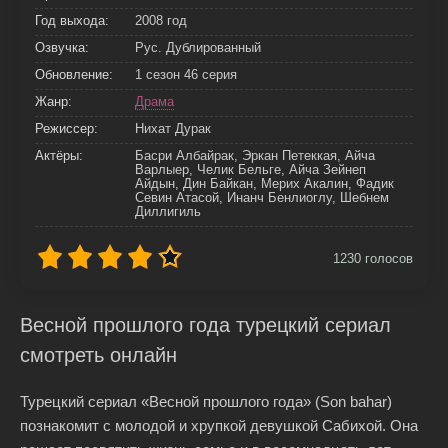
Год выхода:
2008 год
Озвучка:
Рус. Дублированный
Обновление:
1 сезон 46 серия
Жанр:
Драма
Режиссер:
Нихат Дурак
Актёры:
Басри Албайрак, Эркан Петеккая, Айча
Варлыер, Челик Бельге, Айча Зейнеп
Айдын, Дин Байкан, Мерих Акалин, Фадик
Севин Атасой, Инанч Бенлиоглу, Шебнем
Диллигиль
1230
голосов
Весной прошлого года турецкий сериал
смотреть онлайн
Турецкий сериал «Весной прошлого года» (Son bahar)
познакомит с молодой и хрупкой девушкой Сабихой. Она