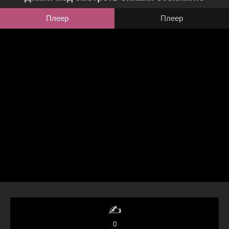
Плеер
Плеер
✍️
0