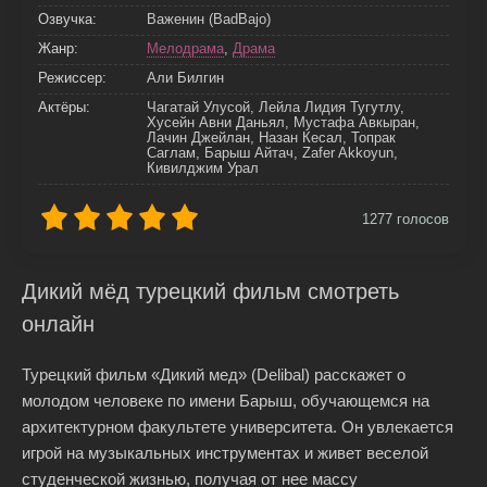
Озвучка:
Важенин (BadBajo)
Жанр:
Мелодрама
,
Драма
Режиссер:
Али Билгин
Актёры:
Чагатай Улусой, Лейла Лидия Тугутлу,
Хусейн Авни Даньял, Мустафа Авкыран,
Лачин Джейлан, Назан Кесал, Топрак
Саглам, Барыш Айтач, Zafer Akkoyun,
Кивилджим Урал
1277
голосов
Дикий мёд турецкий фильм смотреть
онлайн
Турецкий фильм «Дикий мед» (Delibal) расскажет о
молодом человеке по имени Барыш, обучающемся на
архитектурном факультете университета. Он увлекается
игрой на музыкальных инструментах и живет веселой
студенческой жизнью, получая от нее массу