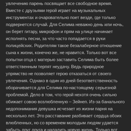
увлечению парень посвящает все свободное время.
Вместе с друзьями герой играет на музыкальных
инструментах и очаровательно поет везде, где только
подвернется случай. Для Селима неважно день или ночь,
он берет гитару, микрофон и прям на улице начинает
исполнять песни, за что часто попадается в руки
полицейских. Родителям такое безалаберное отношение
сына к жизни, конечно же, не нравится. Только вот все
попытки отца с матерью заставить Селима быть более
ответственным терпят неудачу. Ведь природное
упрямство не позволяет герою отказаться от своего
увлечения. Однако в один из дней безответственность
оборачивается для Селима по-настоящему серьезной
проблемой. Дело в том, что герой нехотя очень сильно
обижает совою возлюбленную – Зейнеп. Из-за банального
недопонимания девушка исчезает из жизни парня на
несколько лет. Это расставание разбивает сердца обоих
влюбленных, но со временем молодым людям удается
забыть друг друга и наладить новую жизнь. Только вот