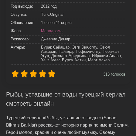
Год выхода:
2012 год
Озвучка:
Turk.Original
Обновление:
1 сезон 11 серия
Жанр:
Мелодрама
Режиссер:
Джеврие Демир
Актёры:
Бурак Сайашар, Эзги Эюбоглу, Овюл
Авкиран, Пайидар Тюфекчиоглу, Нериман
Угур, Джевдет Ариджилар, Ибрахим Аслан,
Yeliz Aytar, Бурсу Алтин, Мерт Аскер
313
голосов
Рыбы, уставшие от воды турецкий сериал
смотреть онлайн
Турецкий сериал «Рыбы, уставшие от воды» (Sudan
Bikmis Baliklar) расскажет историю парня по имени Селим.
Герой молод, красив и очень любит музыку. Своему