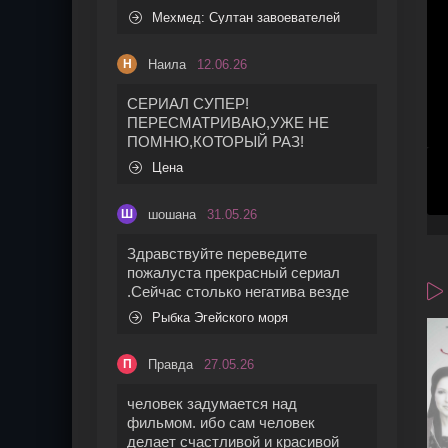
Мехмед: Султан завоевателей
Наила
12.06.26
Н
СЕРИАЛ СУПЕР!
ПЕРЕСМАТРИВАЮ,УЖЕ НЕ
ПОМНЮ,КОТОРЫЙ РАЗ!
Цена
шошана
31.05.26
Ш
Здравствуйте переведите
пожалуста прекрасный сериал
.Сейчас столько негатива везде
Рыбка Эгейского моря
Правда
27.05.26
П
человек задумается над
фильмом. ибо сам человек
делает счастливой и красивой