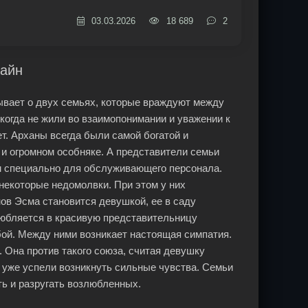
03.03.2026
18 689
2
лайн
азывает о двух семьях, которые враждуют между
когда не жили во взаимопонимании и уважении к
т. Арханы всегда были самой богатой и
и огромном особняке. А представители семьи
м специально для обслуживающего персонала.
некоторые недомолвки. При этом у них
нов Эсма становится девушкой, ее в саду
юбляется в красивую представительницу
й. Между ними возникает настоящая симпатия.
 Она против такого союза, считая девушку
 уже успели возникнуть сильные чувства. Семьи
ть и разругать возлюбленных.