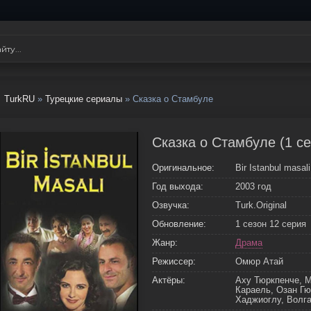
TurkRU
»
Турецкие сериалы
» Сказка о Стамбуле
Сказка о Стамбуле (1 се
Оригинальное:
Bir Istanbul masali
Год выхода:
2003 год
Озвучка:
Turk.Original
Обновление:
1 сезон 12 серия
Жанр:
Драма
Режиссер:
Омюр Атай
Актёры:
Аху Тюркпенче, М
Караель, Озан Гю
Хаджиоглу, Волга