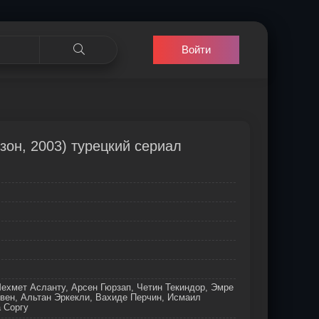
Войти
зон, 2003) турецкий сериал
ехмет Асланту, Арсен Гюрзап, Четин Текиндор, Эмре
вен, Альтан Эркекли, Вахиде Перчин, Исмаил
 Соргу