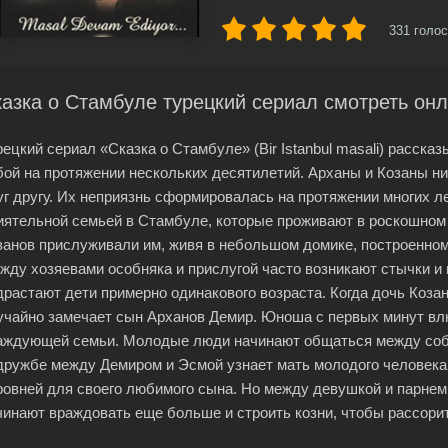
331
голос
азка о Стамбуле турецкий сериал смотреть он
рецкий сериал «Сказка о Стамбуле» (Bir Istanbul masali) расск
бой на протяжении нескольких десятилетий. Арханы и Козаны ни
уг другу. Их неприязнь сформировалась на протяжении многих ле
иятельной семьей в Стамбуле, которые проживают в роскошном 
занов прислуживали им, живя в небольшом домике, построенно
жду хозяевами особняка и прислугой часто возникают стычки и 
драстают дети примерно одинакового возраста. Когда дочь Коза
учайно замечает сын Арханов Демир. Юноша с первых минут вл
аждующей семьи. Молодые люди начинают общаться между собо
дружбе между Демиром и Эсмой узнает мать молодого человека.
ровней для своего любимого сына. Но между девушкой и парнем
чинают враждовать еще больше и строить козни, чтобы рассори