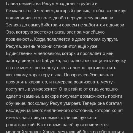
Глава семейства Ресул Боздаглы - грубый и
безжалостный человек, который привык, чтобы все вокруг
подчинялись его воле, довёл первую жену по имени
Зелиха до самоубийства и совсем не заботится о дочери
Эзо, которую жестоко наказывает за малейшую
провинность. Когда появляется в доме вторая супруга
Ресула, жизнь героини становится ещё хуже.
Единственным человеком, который проявляет о ней
заботу, является бабушка, но полностью защитить внучку
она не может, поскольку очень сложно противостоять
жестокому характеру сына. Повзрослев Эзо начала
проявлять характер, и намерена реализовать мечту -
поступить в университет. Она втайне от отца успешно
сдаёт экзамены, а вскоре получает возможность пройти
обучение, поскольку Ресул умирает. Теперь она богатая
наследница многомиллионного состояния, которая хочет
иметь счастливую семью, отличающуюся от
родительской. В это время на её пути появляется
молодой человек Харун, мечтающий быстро обогатиться.