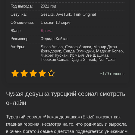
Год выхода:
2021 год
Озвучка:
SesDizi, AveTurk, Turk.Original
Обновление:
1 сезон 13 серия
Жанр:
Драма
Режиссер:
Фериде Кайтан
Актёры:
Sinan Arslan, Седеф Авджи, Мюнир Джан
Джиндорук, Севда Эргинджи, Маджит Копер,
Фикрет Кускан, Исмаил Эге Шашмаз,
Перихан Саваш, Çagla Simsek, Nur Yazar
6179
голосов
Чужая девушка турецкий сериал смотреть
онлайн
Турецкий сериал «Чужая девушка» (Elkizi) покажет как
главная героиня, несмотря на то, что родилась и выросла
в очень богатой семье с детства подвергается унижениям.