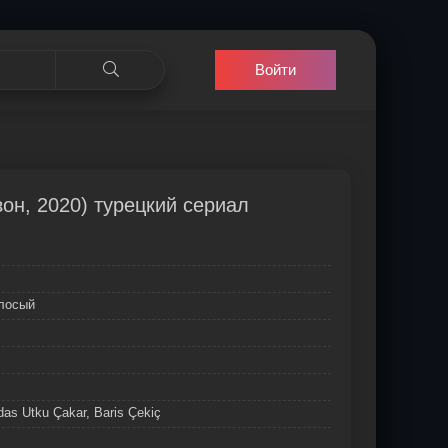
Войти
зон, 2020) турецкий сериал
олосый
as Utku Çakar, Baris Çekiç