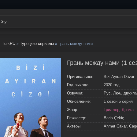
TurkRU
»
Турецкие сериалы
» Грань между нами
Грань между нами (1 се
Оригинальное:
Bizi Ayiran Duvar
Год выхода:
2020 год
Озвучка:
Рус. Люб. двухг
Обновление:
1 сезон 5 серия
Жанр:
Триллер
,
Драма
Режиссер:
Baris Çekiç
Актёры:
Ahmet Çakar, Cagd