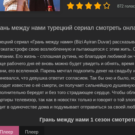
872
голос
ань между нами турецкий сериал смотреть онл
рецкий сериал «Грань между нами» (Bizi Ayiran Duvar) рассказы
токатастрофе свою возлюбленную и пытающегося с этим жить. 
мпании. Его жизнь - сплошная рутина, но благодаря любимой он 
нце рабочего дня её вновь можно будет увидеть и обнять, врем
зни, его вселенной. Парень мечтал подкопить денег на свадьбу
мневался, что девушка ответит согласием. Так бы оно и было, 
ходит известие о её смерти, он получает сильнейшую душевную
полнительно бередят и без того страдающее сердце. Чтобы обл
артиры телевизор, так как в новостях только и говорят о той зл
дит в одиночестве дома и подумывает отправиться за своей любо
Грань между нами 1 сезон смотрет
Плеер
Плеер