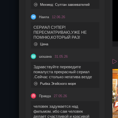
Мехмед: Султан завоевателей
Наила
12.06.26
Н
СЕРИАЛ СУПЕР!
ПЕРЕСМАТРИВАЮ,УЖЕ НЕ
ПОМНЮ,КОТОРЫЙ РАЗ!
Цена
шошана
31.05.26
Ш
Здравствуйте переведите
пожалуста прекрасный сериал
.Сейчас столько негатива везде
Рыбка Эгейского моря
Правда
27.05.26
П
человек задумается над
фильмом. ибо сам человек
делает счастливой и красивой