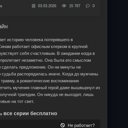
а
03.03.2026
15 787
0
айн
вает историю человека потерявшего в
Синам работает офисным клерком в крупной
чувствует себя счастливым. В ожидании когда в
я пролетает незаметно. Она была его смыслом
 и сделать предложение. Он ни минуты не
но судьба распорядилась иначе. Когда до мужчины
 травму, а романтические воспоминания
егчить мучения главный герой даже вышвырнул из
ополучной трагедии. Он никуда не выходит, лишь
вью на тот свет.
ь все серии бесплатно
Не работает?