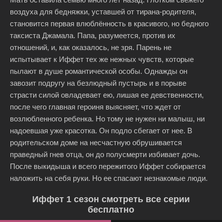
воздуха для бедняжки, уставшей от тирана-родителя,
становится первая влюблённость в красивого, но бедного
таксиста Джамала. Папа, разумеется, против их
отношений, и, как оказалось, не зря. Парень не
испытывает к Иффет тех же нежных чувств, которые
пылают в душе романтической особы. Однажды он
завозит подругу на безлюдный пустырь и в порыве
страсти силой овладевает ею, лишая ее девственности,
после чего главная героиня выясняет, что ждет от
возлюбленного ребенка. Но тому не нужен ни малыш, ни
надоевшая уже красотка. Он подло сбегает от нее. В
родительском доме на несчастную обрушивается
праведный гнев отца, он до полусмерти избивает дочь.
После выкидыша и всего пережитого Иффет собирается
наложить на себя руки. Но ее спасают незнакомые люди.
Иффет 1 сезон смотреть все серии
бесплатно