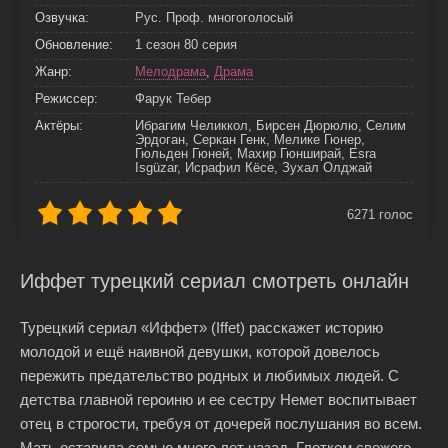
Озвучка:
Рус. Проф. многоголосый
Обновление:
1 сезон 80 серия
Жанр:
Мелодрама
,
Драма
Режиссер:
Фарук Тебер
Актёры:
Ибрагим Челиккол, Бирсен Дюрюлю, Селим
Эрдоган, Серкан Генк, Мелике Гюнер,
Гюльден Гюней, Махир Гюнширай, Esra
Isgüzar, Исрафил Кёсе, Зухал Олджай
6271
голос
Иффет турецкий сериал смотреть онлайн
Турецкий сериал «Иффет» (Iffet) расскажет историю
молодой и ещё наивной девушки, которой довелось
пережить предательство родных и любимых людей. С
детства главной героиню и ее сестру Немет воспитывает
отец в строгости, требуя от дочерей послушания во всем.
Мать оставила семью много лет назад. Глотком свежего