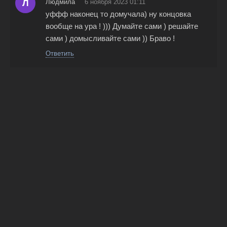
Л
Людмила
6 ноября 2023 01:11
уффф наконец то домучала) ну концовка
вообще на ура ! ))) Думайте сами ) решайте
сами ) домысливайте сами )) Браво !
Ответить