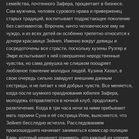
семейства, почтенного Зафера, процветает в бизнесе.
Сам мужчина, человек сурового нрава и приверженец
старых традиций, воспитывает подрастающее поколение
без сантиментов. Впрочем, ничто человеческое ему не
чуждо, и из всех детей он особенно трепетно относится к
дочери красавице Зейнеп. Именно вокруг девицы и
сосредоточены все страсти, поскольку кузены Рузгяр и
Эмре испытывают к ней совершенно неродственные
чувства, но сама девушка не слишком поощряет
любовное томление молодых людей. Кузина Хазал, в
свою очередь сильно завидует внешним данным
сестрицы, и не питает к ней добрых чувств. Все меняется,
когда после шумного празднования юбилея Зафера,
молодежь отправляется в ночной клуб, продолжить
развлечения. Когда в три часа ночи за ними прибывают
мать героини Суна и её сестрица Ипек, выясняется, что
Зейнеп бесследно исчезла. Расследованием
произошедшего начинает заниматься комиссар полиции
Каан, который начинает понимать, что каждый из членов