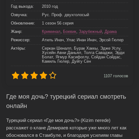
Год выхода:
2010 год
Озвучка:
Рус. Проф. двухголосый
Обновление:
1 сезон 56 серия
Жанр:
Криминал
,
Боевик
,
Зарубежный
,
Драма
Режиссер:
Атиль Инач, Улас Инан Инач, Эрсой Гюлер
Актёры:
Серкан Шеналп, Бурак Хаккы, Эдже Услу,
Хусейн Авни Даньял, Толга Саваджи, Эрди
Болат, Ягмур Касифоглу, Сойдан Сойдас,
Камиль Гюлер, Дуйгу Сен
1107
голосов
Где моя дочь? турецкий сериал смотреть
онлайн
Турецкий сериал «Где моя дочь?» (Kizim nerede)
расскажет о клане Демираев которые уже много лет как
обосновался в Стамбуле, и благодаря усилиям главы