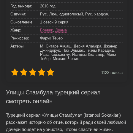
Год выхода:
2016 год
Озвучка:
Рус. Люб. одноголосый, Рус. хардсаб
Обновление:
1 сезон 9 серия
Жанр:
Боевик
,
Драма
Режиссер:
Фарук Тебер
Актёры:
М. Ситаре Акбаш, Дерия Алабора, Джанер
Джиндорук, Наз Эльмас, Гизем Караджа,
Рыза Коджаоглу, Йылдыз Кюльтюр, Минэ
Тебер, Мехмет Чевик
1122
голоса
Улицы Стамбула турецкий сериал
смотреть онлайн
Турецкий сериал «Улицы Стамбула» (Istanbul Sokaklari)
расскажет историю об отце, который ради своей любимой
дочери пойдёт на убийство, чтобы спасти ей жизнь.