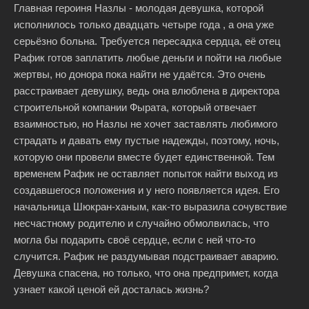
Главная героиня Назлы - молодая девушка, которой
исполнилось только двадцать четыре года , а она уже
серьёзно больна. Требуется пересадка сердца, её отец
Рафик готов заплатить любые деньги и пойти на любые
жертвы, но донора пока найти не удаётся. Это очень
расстраивает девушку, ведь она влюблена в директора
строительной компании Фырата, который отвечает
взаимностью, но Назлы не хочет заставлять любимого
страдать и давать ему пустые надежды, поэтому, ночь,
которую они провели вместе будет единственной. Тем
временем Рафик не оставляет попыток найти выход из
создавшегося положения и у него появляется идея. Его
начальница Шюкран-ханым, как-то выразила сочувствие
несчастному родителю и случайно обмолвилась, что
могла бы подарить своё сердце, если с ней что-то
случится. Рафик не раздумывая подстраивает аварию.
Девушка спасена, но только, что она предпримет, когда
узнает какой ценой ей досталась жизнь?