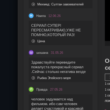
Мехмед: Султан завоевателей
Наила
12.06.26
Н
СЕРИАЛ СУПЕР!
ПЕРЕСМАТРИВАЮ,УЖЕ НЕ
ПОМНЮ,КОТОРЫЙ РАЗ!
Цена
шошана
31.05.26
Ш
О
Здравствуйте переведите
с
пожалуста прекрасный сериал
.Сейчас столько негатива везде
Рыбка Эгейского моря
1 с
Правда
27.05.26
П
1 с
1 с
человек задумается над
по
фильмом. ибо сам человек
делает счастливой и красивой