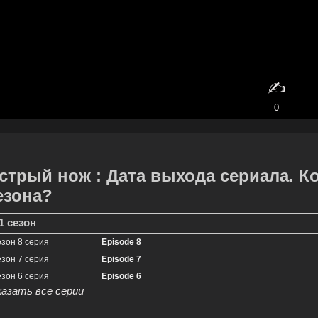
✍️
0
стрый нож : Дата выхода сериала. К
езона?
1 сезон
езон 8 серия
Episode 8
езон 7 серия
Episode 7
езон 6 серия
Episode 6
казать все серии