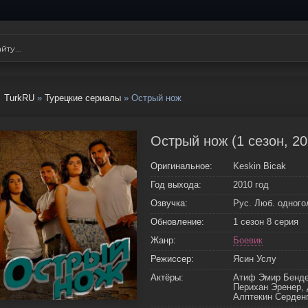
TurkRU
»
Турецкие сериалы
» Острый нож
Острый нож (1 сезон, 20
Оригинальное:
Keskin Bicak
Год выхода:
2010 год
Озвучка:
Рус. Люб. одног
Обновление:
1 сезон 8 серия
Жанр:
Боевик
Режиссер:
Ясин Услу
Актёры:
Атиф Эмир Бенде
Перихан Эренер,
Алптекин Серден