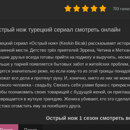
703
голос
трый нож турецкий сериал смотреть онлайн
рецкий сериал «Острый нож» (Keskin Bicak) рассказывает истори
чаянной мести. Детство трёх приятелей Эррена, Четина и Метхан
чшие друзья всегда готовы прийти на подмогу и выручить, несмот
льше у парней появляется бытовых забот и житейских проблем, 
дятся значительно реже, но если кому-то из этой троицы понад
ложат все дела и протянут руку. И, конечно, никто из них не мо
изкого человека - свадьбу. Связать себя узами брака с прекрасн
обы познакомить своих товарищей с будущей женой, он приглаш
евращается в жуткую трагедию. Жениха убивают, кто это сделал
стоко отомстить ему за погибшего друга.
Острый нож 1 сезон смотреть в
Плеер
Плеер