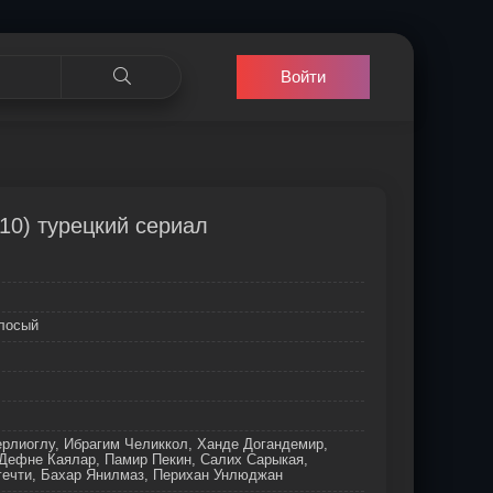
Войти
10) турецкий сериал
олосый
рлиоглу, Ибрагим Челиккол, Ханде Догандемир,
 Дефне Каялар, Памир Пекин, Салих Сарыкая,
гечти, Бахар Янилмаз, Перихан Унлюджан