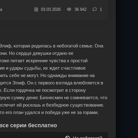
а
03.03.2026
36 942
1
с Элиф, которая родилась в небогатой семье. Она
рни. Но сердце девушки отдано ее
оже питает искренние чувства к простой
ия и удары судьбы, их ждет счастливое
вить себе не могут. Но однажды внимание на
дится Элиф. Он с первого взгляда влюбляется в
. Если гордячка не посмотрит в сторону
дную сумму денег. Бизнесмен не сомневается, что
беспечит ей роскошь и безбедное существование.
 его план удался и победа уже не за горами.
все серии бесплатно