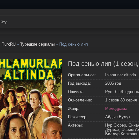
TurkRU
»
Турецкие сериалы
» Под сенью лип
Под сенью лип (1 сезон,
Оригинальное:
Ihlamurlar altinda
Год выхода:
2005 год
Озвучка:
Рус. Люб. одного
Обновление:
1 сезон 80 серия
Жанр:
Мелодрама
Режиссер:
Айдын Булут
Актёры:
Нур Сюрер, Сина
Дурмаз, Эврим Ал
Биллур Калкаван