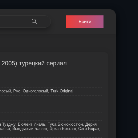
Войти
 2005) турецкий сериал
лосый, Рус. Одноголосый, Turk.Original
н Тузджу, Бюлент Иналь, Туба Бюйюкюстюн, Дерия
асья, Йылдырым Баязит, Эркан Бекташ, Озге Борак,