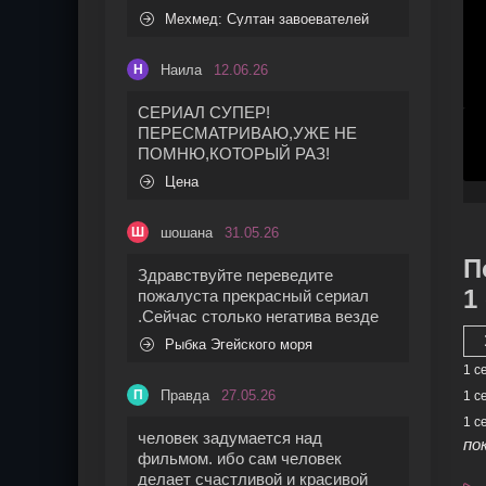
Мехмед: Султан завоевателей
Наила
12.06.26
Н
СЕРИАЛ СУПЕР!
ПЕРЕСМАТРИВАЮ,УЖЕ НЕ
ПОМНЮ,КОТОРЫЙ РАЗ!
Цена
шошана
31.05.26
Ш
П
Здравствуйте переведите
1
пожалуста прекрасный сериал
.Сейчас столько негатива везде
Рыбка Эгейского моря
1 с
Правда
27.05.26
П
1 с
1 с
человек задумается над
по
фильмом. ибо сам человек
делает счастливой и красивой