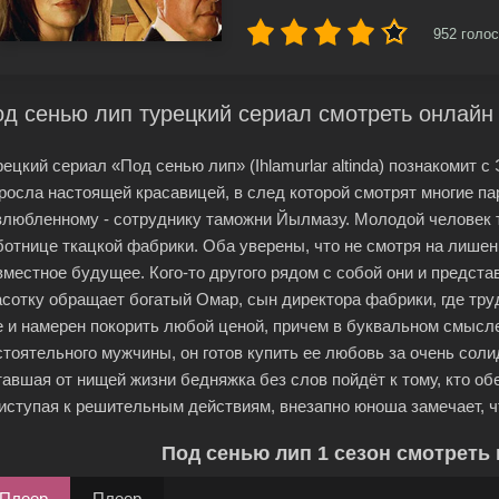
952
голос
д сенью лип турецкий сериал смотреть онлайн
рецкий сериал «Под сенью лип» (Ihlamurlar altinda) познакомит 
росла настоящей красавицей, в след которой смотрят многие па
злюбленному - сотруднику таможни Йылмазу. Молодой человек т
ботнице ткацкой фабрики. Оба уверены, что не смотря на лишен
вместное будущее. Кого-то другого рядом с собой они и предста
асотку обращает богатый Омар, сын директора фабрики, где тру
е и намерен покорить любой ценой, причем в буквальном смысле
стоятельного мужчины, он готов купить ее любовь за очень соли
тавшая от нищей жизни бедняжка без слов пойдёт к тому, кто о
иступая к решительным действиям, внезапно юноша замечает, что
Под сенью лип 1 сезон смотреть 
Плеер
Плеер