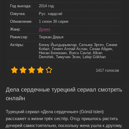
Год выхода:
2014 год
Озвучка:
Рус. хардсаб
Обновление:
1 сезон 30 серия
Жанр:
Драма
Режиссер:
Тюркан Дерья
Актёры:
Бенну Йылдырымлар, Сельма Эргеч, Синем
Кобал, Гюмеч Алпай Аслан, Сезаи Айдин,
Нихан Бююкаач, Burcu Cavrar, Alkan
Demirlek, Тимучин Эсен, Lebip Gökhan
1417
голосов
Дела сердечные турецкий сериал смотреть
онлайн
Турецкий сериал «Дела сердечные» (Gönül Isleri)
расскажет о жизни трёх сестёр. Отцу пришлось растить
дочерей самостоятельно, поскольку жена ушла к другому.