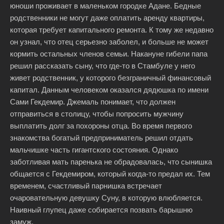
юноши проживает в маленьком городке Адане. Бедные
родственники не могут даже оплатить аренду квартиры,
которая требует капитального ремонта. К тому же недавно
он узнал, что отец серьезно заболел, и больше не может
кормить остальных членов семьи. Накануне гибели папа
решил рассказать сыну, что где-то в Стамбуле у него
живет родственник, у которого безграничный финансовый
капитал. Данным человеком оказался дядюшка по имени
Сами Гекдемир. Джемаль понимает, что должен
отправиться в столицу, чтобы попросить мужчину
выплатить долг за похороны отца. Во время первого
знакомства богатый предприниматель решил отдать
мальчишке часть гигантского состояния. Однако
заботливая мать паренька не обрадовалась, что сынишка
общается с Гекдемиром, который когда-то предал их. Тем
временем, счастливый парнишка встречает
очаровательную девушку Суну, в которую влюбляется.
Наивный глупец даже собирается позвать барышню
замуж.