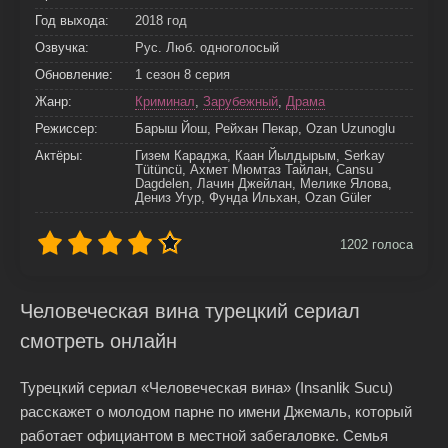
Год выхода:
2018 год
Озвучка:
Рус. Люб. одноголосый
Обновление:
1 сезон 8 серия
Жанр:
Криминал
,
Зарубежный
,
Драма
Режиссер:
Барыш Йош, Рейхан Пекар, Ozan Uzunoglu
Актёры:
Гизем Караджа, Каан Йылдырым, Serkay
Tütüncü, Ахмет Мюмтаз Тайлан, Cansu
Dagdelen, Лачин Джейлан, Мелике Ялова,
Дениз Угур, Фунда Ильхан, Ozan Güler
1202
голоса
Человеческая вина турецкий сериал
смотреть онлайн
Турецкий сериал «Человеческая вина» (Insanlik Sucu)
расскажет о молодом парне по имени Джемаль, который
работает официантом в местной забегаловке. Семья