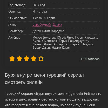
Год выхода:
2017 год
Озвучка:
И. Котова
Обновление:
1 сезон 6 серия
Жанр:
Зарубежный
,
Драма
Режиссер:
Доган Юмит Караджа
Актёры:
Мерве Болугур, Юсуф Чим, Гизем Караджа,
Бурак Ямантюрк, Тарик Пабучджуоглу,
Левент Джан, Алпер Кат, Сервет Пандур,
Бурак Джан, Назми Кирик
1126
голосов
Буря внутри меня турецкий сериал
смотреть онлайн
Турецкий сериал «Буря внутри меня» (Içimdeki Firtina) это
история двух родных сестёр, которые с детства дружат,
что говорится «не разлей вода», но волей судьбы они