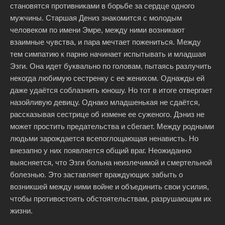
становятся противниками в борьбе за сердце одного
мужчины. Старшая Дениз знакомится с молодым
человеком по имени Эмре, между ними возникают
взаимные чувства, и пара мечтает пожениться. Между
тем симпатию к парню начинает испытывать и младшая
Эзги. Она идет буквально по головам, пытаясь разлучить
некогда любимую сестренку с ее женихом. Однажды ей
даже удаётся соблазнить юношу. Но тот в итоге отвергает
назойливую девицу. Однако младшенькая не сдаётся,
рассказывая сестрице об измене ее суженого. Дэниз не
может простить предательства и сбегает. Между родными
людьми зарождается всепоглощающая ненависть. Но
внезапно у них появляется общий враг. Неожиданно
выясняется, что Эзги больна неизлечимой и смертельной
болезнью. Это заставляет враждующих забыть о
возникшей между ними войне и объединить свои усилия,
чтобы противостоять обстоятельствам, разрушающим их
жизни.