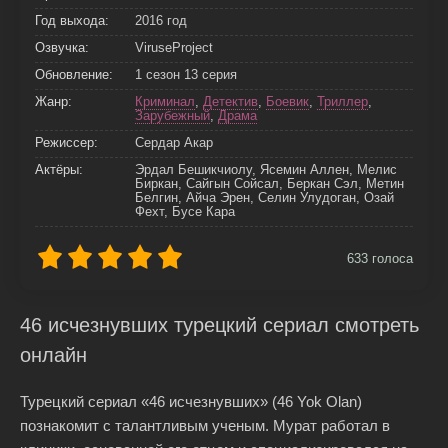
Год выхода:
2016 год
Озвучка:
ViruseProject
Обновление:
1 сезон 13 серия
Жанр:
Криминал
,
Детектив
,
Боевик
,
Триллер
,
Зарубежный
,
Драма
Режиссер:
Сердар Акар
Актёры:
Эрдал Бешикчиолу, Ясемин Аллен, Мелис
Биркан, Сайгын Сойсал, Беркан Сэл, Метин
Белгин, Айча Эрен, Селин Улудоган, Озай
Фехт, Бусе Кара
633
голоса
46 исчезнувших турецкий сериал смотреть
онлайн
Турецкий сериал «46 исчезнувших» (46 Yok Olan)
познакомит с талантливым ученым. Мурат работал в