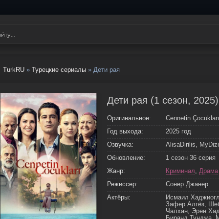
TurkRU
»
Турецкие сериалы
» Дети рая
Дети рая (1 сезон, 2025
Оригинальное:
Cennetin Çocuklar
Год выхода:
2025 год
Озвучка:
AlisaDirilis, MyD
Обновление:
1 сезон 36 серия
Жанр:
Криминал
,
Драма
Режиссер:
Сонер Джанер
Актёры:
Исмаил Хаджиогл
Зафер Алгёз, Ше
Чалхан, Эрен Хад
Биранд Тунджа, 