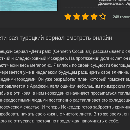
Дюшенкалкар, Эд
248
голос
ти рая турецкий сериал смотреть онлайн
рецкий сериал «Дети рая» (Cennetin Çocukları) рассказывает о
сткий и хладнокровный Искердер. На протяжении долгих лет он в
актически весь мегаполис. Являясь по своей сущности беспощ
меревается уже в недалеком будущем расширить свое влияние, 
седними городами. Он уже разработал план, который поможет е
 оправляется в Арафкей, являющийся небольшим приморским гор
ибыв в эти края, в нем неожиданно начинают просыпаться тепл
знерадостными людьми постепенно растапливает его охладевше
ловеческом счастье. И теперь Искердер готов забросить кримина
пробовать начать свою жизнь с чистого листа. В то же время, он
кого не отпускает, постоянно продолжая напоминать о себе.