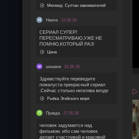
Мехмед: Султан завоевателей
Наила
12.06.26
Н
СЕРИАЛ СУПЕР!
ПЕРЕСМАТРИВАЮ,УЖЕ НЕ
ПОМНЮ,КОТОРЫЙ РАЗ!
Цена
шошана
31.05.26
Ш
Здравствуйте переведите
пожалуста прекрасный сериал
.Сейчас столько негатива везде
Рыбка Эгейского моря
Правда
27.05.26
П
человек задумается над
фильмом. ибо сам человек
делает счастливой и красивой