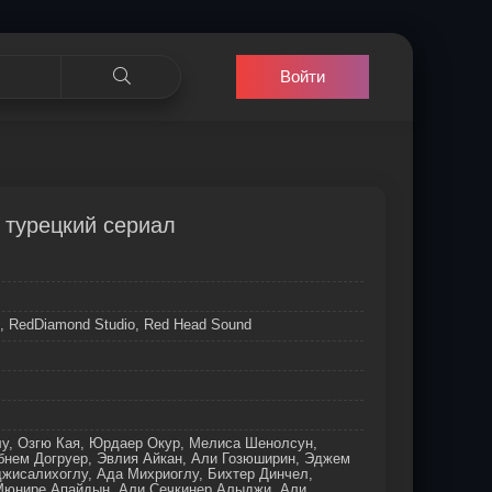
Войти
) турецкий сериал
ı
izi, RedDiamond Studio, Red Head Sound
у, Озгю Кая, Юрдаер Окур, Мелиса Шенолсун,
бнем Догруер, Эвлия Айкан, Али Гозюширин, Эджем
жисалихоглу, Ада Михриоглу, Бихтер Динчел,
Мюнире Апайдын, Али Сечкинер Алыджи, Али