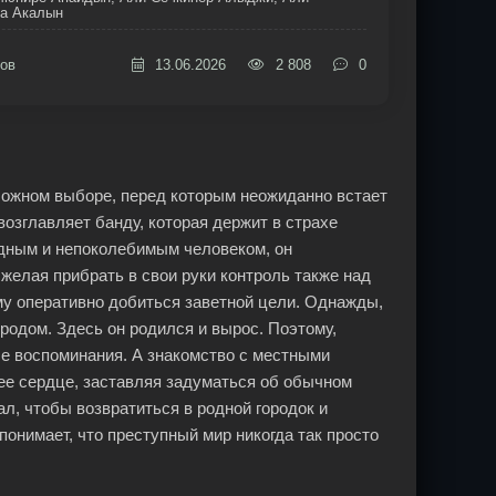
а Акалын
ов
13.06.2026
2 808
0
 сложном выборе, перед которым неожиданно встает
озглавляет банду, которая держит в страхе
адным и непоколебимым человеком, он
желая прибрать в свои руки контроль также над
му оперативно добиться заветной цели. Однажды,
одом. Здесь он родился и вырос. Поэтому,
ые воспоминания. А знакомство с местными
е сердце, заставляя задуматься об обычном
л, чтобы возвратиться в родной городок и
 понимает, что преступный мир никогда так просто