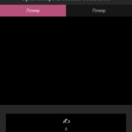
Плеер
Плеер
✍️
0