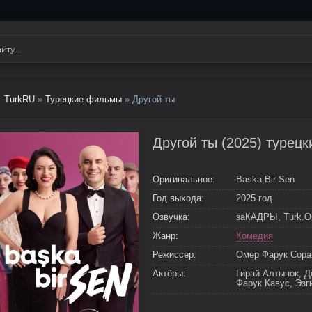
TurkRU
»
Турецкие фильмы
» Другой ты
Другой ты (2025) турец
Оригинальное:
Baska Bir Sen
Год выхода:
2025 год
Озвучка:
заКАДРЫ, Turk.Or
Жанр:
Комедия
Режиссер:
Омер Фарук Сора
Актёры:
Гирай Алтынок, Д
Фарук Кавус, Эзг