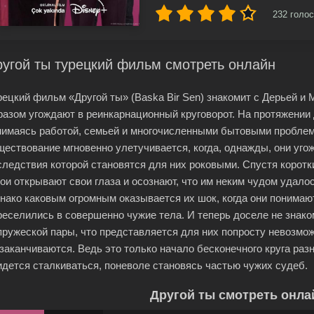
232
голос
угой ты турецкий фильм смотреть онлайн
рецкий фильм «Другой ты» (Baska Bir Sen) знакомит с Дерьей и
разом угождают в реинкарнационный круговорот. На протяжении 
нимаясь работой, семьей и многочисленными бытовыми проблем
ществование мгновенно улетучивается, когда, однажды, они уго
следствия которой становятся для них роковыми. Спустя корот
рои открывают свои глаза и осознают, что им неким чудом удало
нако каковым огромным оказывается их шок, когда они понимаю
реселились в совершенно чужие тела. И теперь доселе не знако
пружеской пары, что представляется для них попросту невозмо
 заканчиваются. Ведь это только начало бесконечного круга ра
идется сталкиваться, поневоле становясь частью чужих судеб.
Другой ты смотреть онла