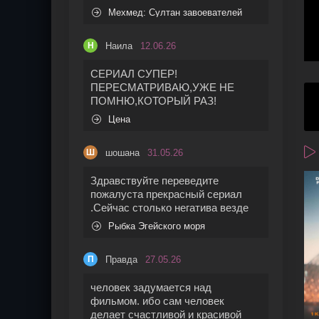
Мехмед: Султан завоевателей
Наила
12.06.26
Н
СЕРИАЛ СУПЕР!
ПЕРЕСМАТРИВАЮ,УЖЕ НЕ
ПОМНЮ,КОТОРЫЙ РАЗ!
Цена
шошана
31.05.26
Ш
Здравствуйте переведите
пожалуста прекрасный сериал
.Сейчас столько негатива везде
Рыбка Эгейского моря
Правда
27.05.26
П
человек задумается над
фильмом. ибо сам человек
делает счастливой и красивой