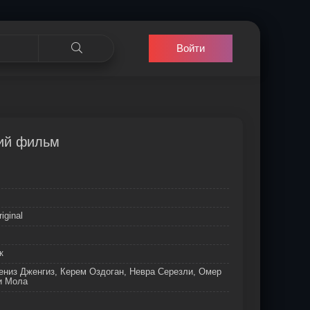
Войти
кий фильм
iginal
к
ениз Дженгиз, Керем Оздоган, Невра Серезли, Омер
и Мола