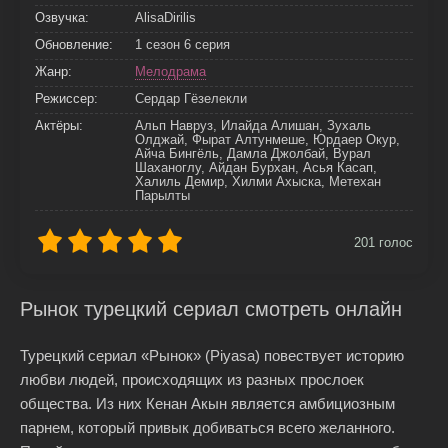
Озвучка:
AlisaDirilis
Обновление:
1 сезон 6 серия
Жанр:
Мелодрама
Режиссер:
Сердар Гёзелекли
Актёры:
Альп Навруз, Илайда Алишан, Зухаль
Олджай, Фырат Алтунмеше, Юрдаер Окур,
Айча Бингёль, Дамла Джолбай, Вурал
Шаханоглу, Айдан Бурхан, Асья Касап,
Халиль Демир, Хилми Ахыска, Метехан
Парылты
201
голос
Рынок турецкий сериал смотреть онлайн
Турецкий сериал «Рынок» (Piyasa) повествует историю
любви людей, происходящих из разных прослоек
общества. Из них Кенан Акын является амбициозным
парнем, который привык добиваться всего желанного.