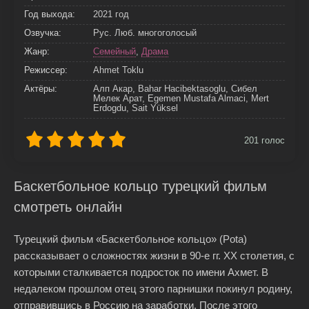
Год выхода:
2021 год
Озвучка:
Рус. Люб. многоголосый
Жанр:
Семейный
,
Драма
Режиссер:
Ahmet Toklu
Актёры:
Алп Акар, Bahar Hacibektasoglu, Сибел
Мелек Арат, Egemen Mustafa Almaci, Mert
Erdogdu, Sait Yüksel
201
голос
Баскетбольное кольцо турецкий фильм
смотреть онлайн
Турецкий фильм «Баскетбольное кольцо» (Pota)
рассказывает о сложностях жизни в 90-е гг. ХХ столетия, с
которыми сталкивается подросток по имени Ахмет. В
недалеком прошлом отец этого парнишки покинул родину,
отправившись в Россию на заработки. После этого