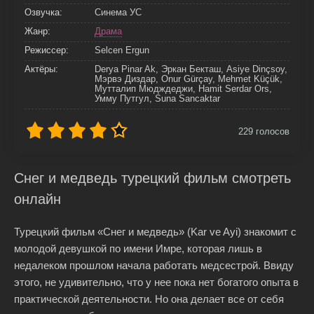
Озвучка:
Синема УС
Жанр:
Драма
Режиссер:
Selcen Ergun
Актёры:
Derya Pinar Ak, Эркан Бекташ, Asiye Dinçsoy,
Мэрвэ Диздар, Onur Gürçay, Mehmet Küçük,
Мутталип Мюдждеджи, Hamit Serdar Ors,
Умму Путгул, Suna Sancaktar
229
голосов
Снег и медведь турецкий фильм смотреть
онлайн
Турецкий фильм «Снег и медведь» (Kar ve Ayi) знакомит с
молодой девушкой по имени Имре, которая лишь в
недалеком прошлом начала работать медсестрой. Ввиду
этого, не удивительно, что у нее пока нет богатого опыта в
практической деятельности. Но она делает все от себя