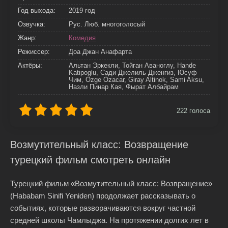
Год выхода:
2019 год
Озвучка:
Рус. Люб. многоголосый
Жанр:
Комедия
Режиссер:
Доа Джан Анафарта
Актёры:
Альтан Эркекли, Тойган Аваноглу, Hande
Katipoglu, Сади Джелиль Дженгиз, Юсуф
Чим, Özge Özacar, Giray Altinok, Sami Aksu,
Назли Пинар Кая, Фырат Албайрам
222
голоса
Возмутительный класс: Возвращение
турецкий фильм смотреть онлайн
Турецкий фильм «Возмутительный класс: Возвращение»
(Hababam Sinifi Yeniden) продолжает рассказывать о
событиях, которые разворачиваются вокруг частной
средней школы Чамлыджа. На протяжении долгих лет в