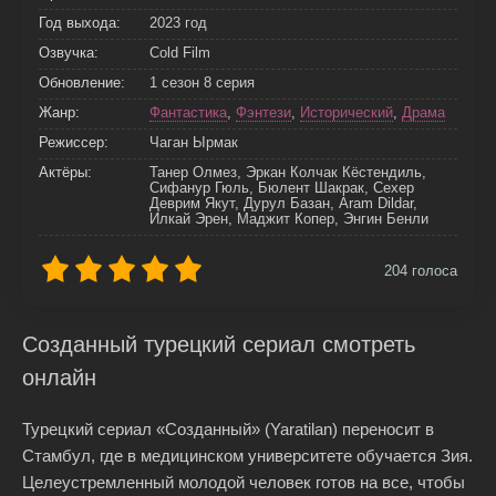
Год выхода:
2023 год
Озвучка:
Cold Film
Обновление:
1 сезон 8 серия
Жанр:
Фантастика
,
Фэнтези
,
Исторический
,
Драма
Режиссер:
Чаган Ырмак
Актёры:
Танер Олмез, Эркан Колчак Кёстендиль,
Сифанур Гюль, Бюлент Шакрак, Сехер
Деврим Якут, Дурул Базан, Aram Dildar,
Илкай Эрен, Маджит Копер, Энгин Бенли
204
голоса
Созданный турецкий сериал смотреть
онлайн
Турецкий сериал «Созданный» (Yaratilan) переносит в
Стамбул, где в медицинском университете обучается Зия.
Целеустремленный молодой человек готов на все, чтобы