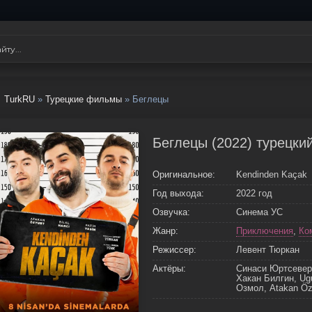
TurkRU
»
Турецкие фильмы
» Беглецы
Беглецы (2022) турецки
Оригинальное:
Kendinden Kaçak
Год выхода:
2022 год
Озвучка:
Синема УС
Жанр:
Приключения
,
Ко
Режиссер:
Левент Тюркан
Актёры:
Синаси Юртсевер,
Хакан Билгин, Ug
Озмол, Atakan Öz