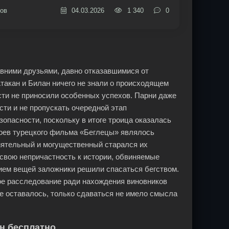
ов
04.03.2026
1 340
0
авними друзьями, давно отказавшимися от
Атакан и Билан ничего не знали о происходящем
ости не приносили особенных успехов. Парни даже
сти и не пропускать очередной этап
опасности, поскольку в итоге троица оказалась
роев турецкого фильма «Беглецы» являлось
лиятельный и могущественный старался их
 свою непричастность к истории, обвиняемые
ием вещей заложники решили спасаться бегством.
ое расследование ради нахождения виновников
е оставалось, только сдаваться не имело смысла
н бесплатно