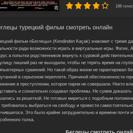
188
голос
еглецы турецкий фильм смотреть онлайн
рецкий фильм «Беглецы» (Kendinden Kaçak) знакомит с тремя д
альности ради возможности играть в виртуальные игры. Фатих, 
круг, а попытки родственников вернуть к суровой действительн
 улицу лишний раз не выходили, чтобы не терять время на глупо
мпьютерных сражений. Но такой образ жизни не гарантировал без
путанной в серьезном переплете. Причиной обеспокоенности ге
винение в преступлении, которое парни не совершали. Некто в
дставить и сознательно создавал проблемы. Не сумев доказать
азались за решеткой. Не готовые мириться с подобным положен
 требовалось выбраться на свободу и провести самостоятельн
учившегося. Это было крайне затруднительно и времени почти н
особенного толка.
Беглецы смотреть онлай