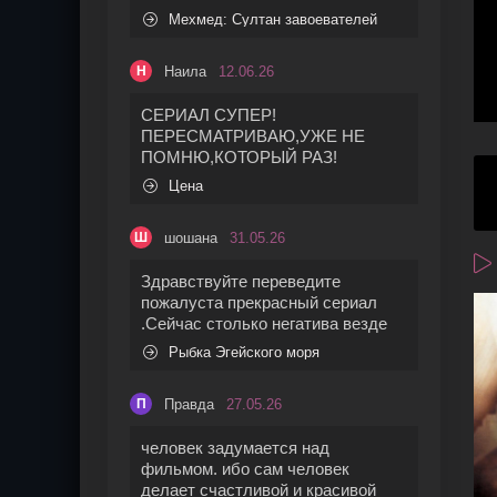
Мехмед: Султан завоевателей
Наила
12.06.26
Н
СЕРИАЛ СУПЕР!
ПЕРЕСМАТРИВАЮ,УЖЕ НЕ
ПОМНЮ,КОТОРЫЙ РАЗ!
Цена
шошана
31.05.26
Ш
Здравствуйте переведите
пожалуста прекрасный сериал
.Сейчас столько негатива везде
Рыбка Эгейского моря
Правда
27.05.26
П
человек задумается над
фильмом. ибо сам человек
делает счастливой и красивой