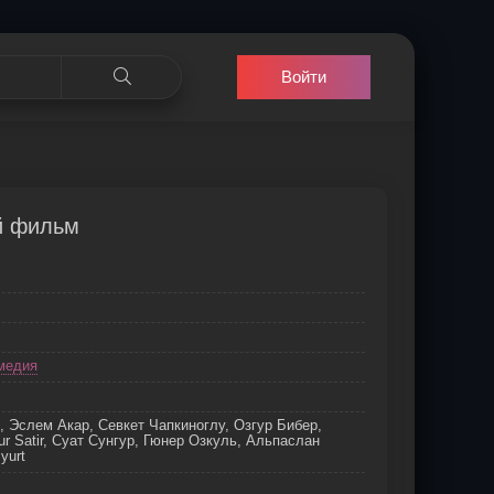
Войти
й фильм
медия
 Эслем Акар, Севкет Чапкиноглу, Озгур Бибер,
ur Satir, Суат Сунгур, Гюнер Озкуль, Альпаслан
yurt