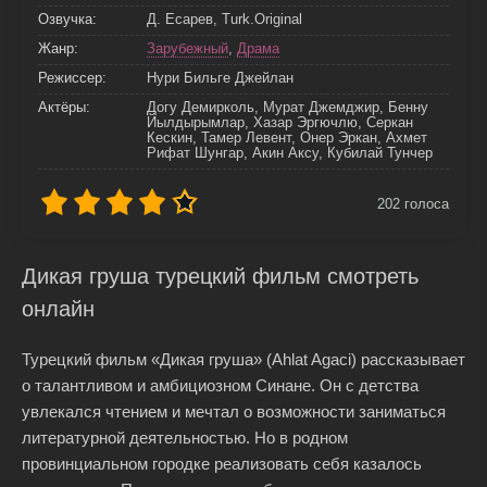
Озвучка:
Д. Есарев, Turk.Original
Жанр:
Зарубежный
,
Драма
Режиссер:
Нури Бильге Джейлан
Актёры:
Догу Демирколь, Мурат Джемджир, Бенну
Йылдырымлар, Хазар Эргючлю, Серкан
Кескин, Тамер Левент, Онер Эркан, Ахмет
Рифат Шунгар, Акин Аксу, Кубилай Тунчер
202
голоса
Дикая груша турецкий фильм смотреть
онлайн
Турецкий фильм «Дикая груша» (Ahlat Agaci) рассказывает
о талантливом и амбициозном Синане. Он с детства
увлекался чтением и мечтал о возможности заниматься
литературной деятельностью. Но в родном
провинциальном городке реализовать себя казалось