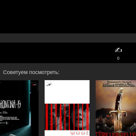
✍️
0
Советуем посмотреть: