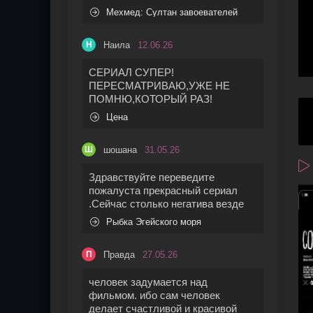
Мехмед: Султан завоевателей
Наила
12.06.26
Н
СЕРИАЛ СУПЕР!
ПЕРЕСМАТРИВАЮ,УЖЕ НЕ
ПОМНЮ,КОТОРЫЙ РАЗ!
Цена
шошана
31.05.26
Ш
Здравствуйте переведите
пожалуста прекрасный сериал
.Сейчас столько негатива везде
Рыбка Эгейского моря
Правда
27.05.26
П
человек задумается над
фильмом. ибо сам человек
делает счастливой и красивой