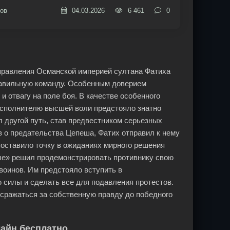
ов
04.03.2026
6 461
0
 правления Османской империей султана Фатиха
равильную команду. Особенным доверием
 отвагу на поле боя. В качестве особенного
Исполнителю высшей воли предстояло знатно
 другой путь, став предвестником серьезных
в о предательства Цепеша, Фатих отправил к нему
 поставило точку в ожиданиях мирного решения
ые» решил продемонстрировать противнику свою
воинов. Им предстояло вступить в
 силы и сделать все для подавления протестов.
сражаться за собственную правду до победного
айн бесплатно