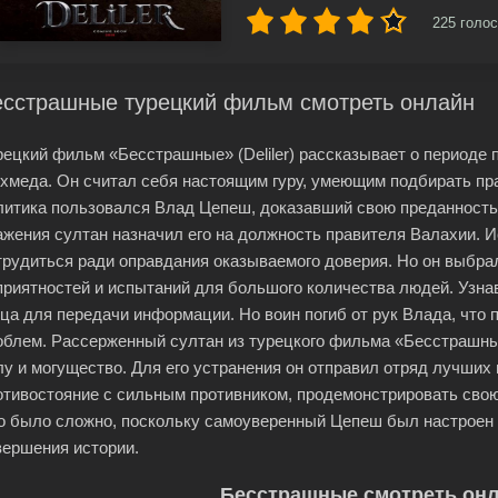
225
голос
есстрашные турецкий фильм смотреть онлайн
рецкий фильм «Бесстрашные» (Deliler) рассказывает о периоде
хмеда. Он считал себя настоящим гуру, умеющим подбирать п
литика пользовался Влад Цепеш, доказавший свою преданность и
ажения султан назначил его на должность правителя Валахии. 
трудиться ради оправдания оказываемого доверия. Но он выбрал
приятностей и испытаний для большого количества людей. Узна
нца для передачи информации. Но воин погиб от рук Влада, что
облем. Рассерженный султан из турецкого фильма «Бесстрашн
лу и могущество. Для его устранения он отправил отряд лучших 
отивостояние с сильным противником, продемонстрировать свою
о было сложно, поскольку самоуверенный Цепеш был настроен 
вершения истории.
Бесстрашные смотреть онл