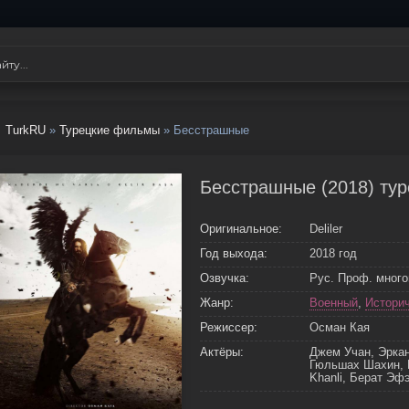
TurkRU
»
Турецкие фильмы
» Бесстрашные
Бесстрашные (2018) ту
Оригинальное:
Deliler
Год выхода:
2018 год
Озвучка:
Рус. Проф. мног
Жанр:
Военный
,
Истори
Режиссер:
Осман Кая
Актёры:
Джем Учан, Эркан
Гюльшах Шахин, И
Khanli, Берат Эф