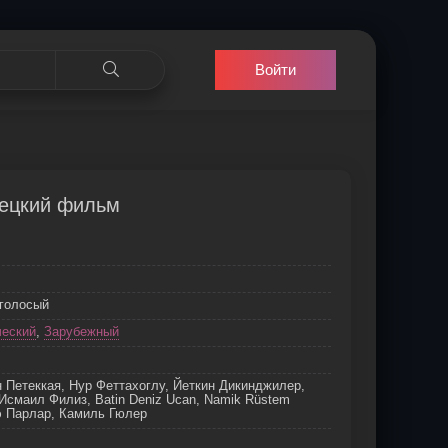
Войти
рецкий фильм
оголосый
ческий
,
Зарубежный
 Петеккая, Нур Феттахоглу, Йеткин Дикинджилер,
смаил Филиз, Batin Deniz Ucan, Namik Rüstem
э Парлар, Камиль Гюлер