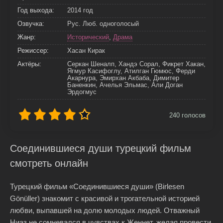
Год выхода:
2014 год
Озвучка:
Рус. Люб. одноголосый
Жанр:
Исторический
,
Драма
Режиссер:
Хасан Кирак
Актёры:
Серкан Шеналп, Хандэ Сорал, Фикрет Хакан,
Ягмур Касифоглу, Атилган Гюмюс, Ферди
Акарнура, Эмирхан Акбаба, Димитер
Баненкин, Ачелья Эльмас, Али Доган
Эрдогмус
240
голосов
Соединившиеся души турецкий фильм
смотреть онлайн
Турецкий фильм «Соединившиеся души» (Birlesen
Gönüller) знакомит с красивой и трогательной историей
любви, выпавшей на долю молодых людей. Отважный
Ниаз не сомневался в чувствах к Женнет, желая провести