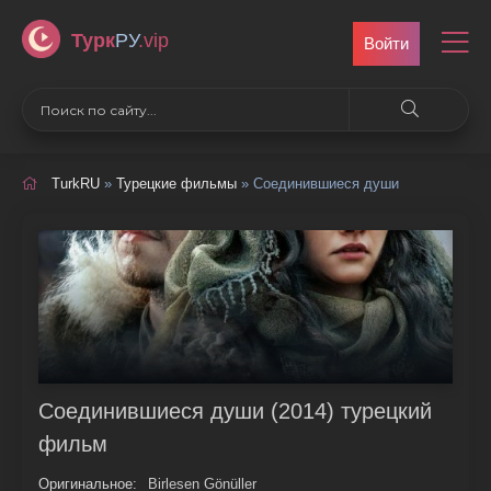
Турк
РУ
.vip
Войти
TurkRU
»
Турецкие фильмы
» Соединившиеся души
Соединившиеся души (2014) турецкий
фильм
Оригинальное:
Birlesen Gönüller