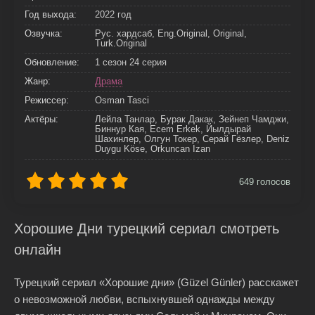
Год выхода:
2022 год
Озвучка:
Рус. хардсаб, Eng.Original, Original,
Turk.Original
Обновление:
1 сезон 24 серия
Жанр:
Драма
Режиссер:
Osman Tasci
Актёры:
Лейла Танлар, Бурак Дакак, Зейнеп Чамджи,
Биннур Кая, Ecem Erkek, Йылдырай
Шахинлер, Олгун Токер, Серай Гёзлер, Deniz
Duygu Köse, Orkuncan Izan
649
голосов
Хорошие Дни турецкий сериал смотреть
онлайн
Турецкий сериал «Хорошие дни» (Güzel Günler) расскажет
о невозможной любви, вспыхнувшей однажды между