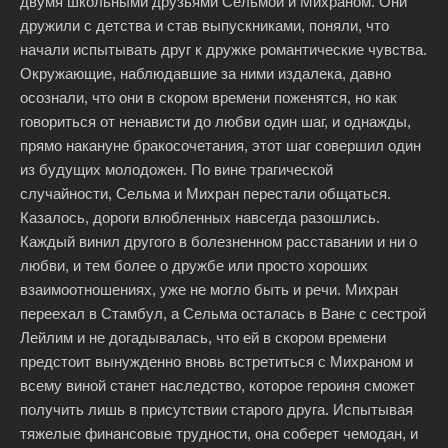
двумя школьными друзьями Сельмой и Михраном. Они
дружили с детства и став выпускниками, поняли, что
начали испытывать друг к дружке романтические чувства.
Окружающие, наблюдавшие за ними издалека, давно
осознали, что они в скором времени поженятся, но как
говориться от ненависти до любви один шаг, и однажды,
прямо накануне бракосочетания, этот шаг совершил один
из будущих молодожен. По вине трагической
случайности, Сельма и Михран перестали общаться.
Казалось, дороги влюбленных навсегда разошлись.
Каждый винил другого в болезненном расставании и ни о
любви, и тем более о дружбе или просто хороших
взаимоотношениях, уже не могло быть и речи. Михран
переехал в Стамбул, а Сельма осталась в Ване с сестрой
Лейлим и не догадывалась, что ей в скором времени
предстоит вынужденно вновь встретиться с Михраном и
всему виной станет наследство, которое героиня сможет
получить лишь в присутствии старого друга. Испытывая
тяжелые финансовые трудности, она соберет чемодан, и